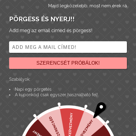
Majd legközelebb, most nem érek rá.
PÖRGESS ÉS NYERJ!!
Add meg az email címed és pörgess!
Keresés
Search
SZERENCSÉT PRÓBÁLOK!
for:
Szabályok:
Keresés
Napi egy pörgetés
A kuponkód csak egyszer használható fel!
Szűrés ár szerint
1% KEDVEZMÉNY
MA NINCS SZERENCSÉD
5% KEDVEZMÉNY
Min
Max