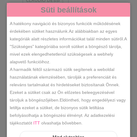
CLAUDIO DESSI
1
Süti beállítások
Cipőméretek
A hatékony navigáció és bizonyos funkciók működésének
érdekében sütiket használunk.Az alábbiakban az egyes
35
36
1
1
kategóriák alatt részletes információkat talál minden sütiről.A
"Szükséges" kategóriába sorolt sütiket a böngésző tárolja,
mivel ezek elengedhetetlenül szükségesek a webhely
alapvető funkcióihoz.
RENDEZÉS LEGÚJABB ALAPJÁN
A harmadik féltől származó sütik segítenek a weboldal
használatának elemzésében, tárolják a preferenciáit és
ÖSSZESEN 1 TALÁLAT
releváns tartalmakat és hirdetéseket biztosítanak Önnek.
Ezeket a sütiket csak az Ön előzetes beleegyezésével
tároljuk a böngészőjében.Eldöntheti, hogy engedélyezi vagy
-22%
letiltja ezeket a sütiket, de bizonyos sütik letiltása
befolyásolhatja a böngészési élményt. Az adatkezelési
tájékoztatót
ITT
olvashatja bővebben.
Mind elutasítása