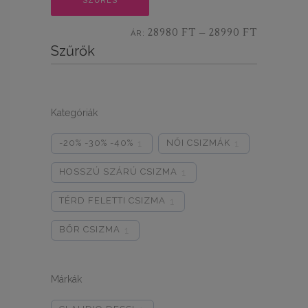
SZŰRÉS
ár
ár
28980 FT
28990 FT
ÁR:
—
Szűrők
Kategóriák
-20% -30% -40%
NŐI CSIZMÁK
1
1
HOSSZÚ SZÁRÚ CSIZMA
1
TÉRD FELETTI CSIZMA
1
BŐR CSIZMA
1
Márkák