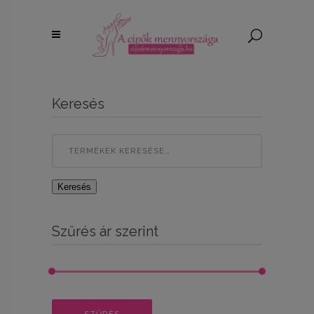
Keresés
Search
for:
Keresés
Szűrés ár szerint
Min
Max