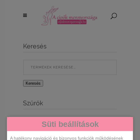
Keresés
Search
for:
Keresés
Szűrők
Süti beállítások
A hatékony navigáció és bizonyos funkciók működésének
Egy termék se felelt meg a