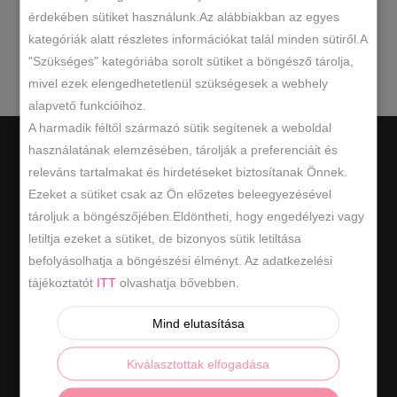
érdekében sütiket használunk.Az alábbiakban az egyes
kategóriák alatt részletes információkat talál minden sütiről.A
keresésnek.
"Szükséges" kategóriába sorolt sütiket a böngésző tárolja,
mivel ezek elengedhetetlenül szükségesek a webhely
alapvető funkcióihoz.
A harmadik féltől származó sütik segítenek a weboldal
használatának elemzésében, tárolják a preferenciáit és
releváns tartalmakat és hirdetéseket biztosítanak Önnek.
Ezeket a sütiket csak az Ön előzetes beleegyezésével
tároljuk a böngészőjében.Eldöntheti, hogy engedélyezi vagy
Hasznos információk
letiltja ezeket a sütiket, de bizonyos sütik letiltása
befolyásolhatja a böngészési élményt. Az adatkezelési
ÁSZF
tájékoztatót
ITT
olvashatja bővebben.
ADATKEZELÉSI SZABÁLYZAT
Mind elutasítása
ELÁLLÁS / VISSZAKÜLDÉS
Kiválasztottak elfogadása
ELÁLLÁS A SZERZŐDÉSTŐL