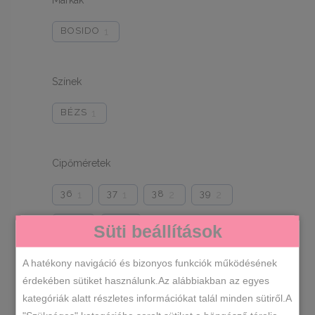
Márkák
BOSIDO
1
Színek
BÉZS
1
Cipőméretek
36
37
38
39
1
1
2
2
40
41
2
2
Süti beállítások
A hatékony navigáció és bizonyos funkciók működésének
érdekében sütiket használunk.Az alábbiakban az egyes
RENDEZÉS LEGÚJABB ALAPJÁN
kategóriák alatt részletes információkat talál minden sütiről.A