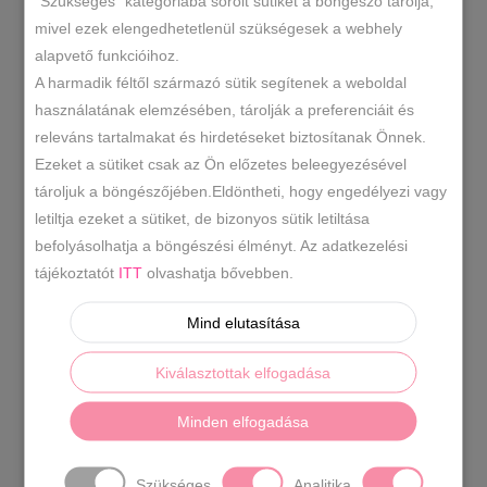
"Szükséges" kategóriába sorolt sütiket a böngésző tárolja,
SORTED
MIND A(Z) 2 TALÁLAT MEGJELENÍTVE
mivel ezek elengedhetetlenül szükségesek a webhely
alapvető funkcióihoz.
BY
A harmadik féltől származó sütik segítenek a weboldal
használatának elemzésében, tárolják a preferenciáit és
LATEST
releváns tartalmakat és hirdetéseket biztosítanak Önnek.
Ezeket a sütiket csak az Ön előzetes beleegyezésével
tároljuk a böngészőjében.Eldöntheti, hogy engedélyezi vagy
letiltja ezeket a sütiket, de bizonyos sütik letiltása
befolyásolhatja a böngészési élményt. Az adatkezelési
tájékoztatót
ITT
olvashatja bővebben.
Mind elutasítása
Kiválasztottak elfogadása
Bézs kocka sarkú bokacsizma
Minden elfogadása
14990
Ft
Szükséges
Analitika