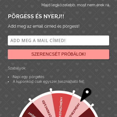
Majd legközelebb, most nem érek rá.
PÖRGESS ÉS NYERJ!!
Add meg az email címed és pörgess!
RENDEZÉS LEGÚJABB ALAPJÁN
SZERENCSÉT PRÓBÁLOK!
SHOWING ALL 4 RESULTS, INCLUDING CHILD
Szabályok:
BRANDS
Napi egy pörgetés
A kuponkód csak egyszer használható fel!
1% KEDVEZMÉNY
MA NINCS SZERENCSÉD
5% KEDVEZMÉNY