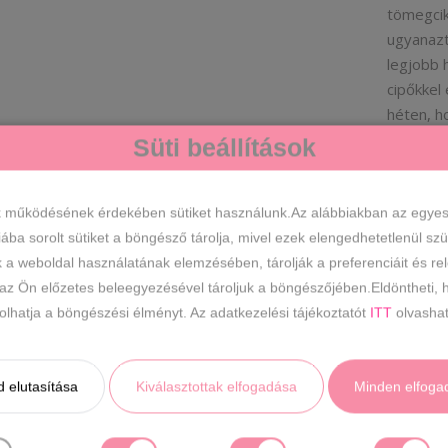
tömegcik
ugyanazt 
legjobb 
cipőkkel
héten, h
egyénisé
Süti beállítások
GESS ÉS NYERJ!!
BY
TÓTH
k működésének érdekében sütiket használunk.Az alábbiakban az egyes k
eg az email címed és pörgess!
iába sorolt sütiket a böngésző tárolja, mivel ezek elengedhetetlenül s
k a weboldal használatának elemzésében, tárolják a preferenciáit és re
 az Ön előzetes beleegyezésével tároljuk a böngészőjében.Eldöntheti, h
ásolhatja a böngészési élményt. Az adatkezelési tájékoztatót
ITT
olvashat
SZERENCSÉT PRÓBÁLOK!
yok:
 elutasítása
Kiválasztottak elfogadása
Minden elfoga
 egy pörgetés
ponkód csak egyszer használható fel!