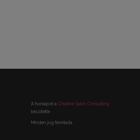
A honlapot a
Creative Sales Consulting
készítette.
Minden jog fenntarta.