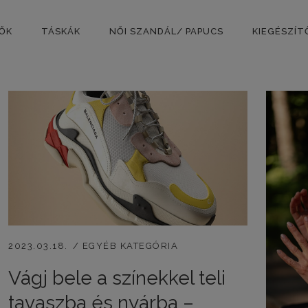
PŐK
TÁSKÁK
NŐI SZANDÁL/ PAPUCS
KIEGÉSZÍT
2023.03.18.
EGYÉB KATEGÓRIA
Vágj bele a színekkel teli
tavaszba és nyárba –