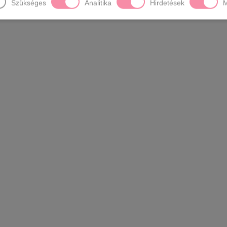
Szükséges
Analitika
Hirdetések
M