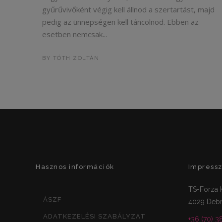
gyűrűvivőként végig kell állnod a szertartást, majd
pedig az ünnepségen kell táncolnod. Ebben az
esetben nemcsak...
BY
TÓTH ZOLTÁN
Hasznos információk
Impress
TS-Forza K
ÁSZF
4029 Debr
ADATKEZELÉSI SZABÁLYZAT
+36 (70) 3