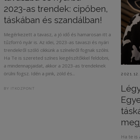
2023-as trendek: cipőben,
táskában és szandálban!
Megérkezett a tavasz, a jó idő és hamarosan itt a
tűzforró nyár is. Az idei, 2023-as tavaszi és nyári
trendekről szóló cikkünk a színekről fognak szólni.
Ha Te is szereted színes kiegészítőkkel feldobni,
a mindennapjaidat, akkor a 2023-as trendeknek
örülni fogsz. Idén a pink, zöld és...
2021.12
Légy
BY
ITKOZPONT
Egye
tásk
megj
Ha te is 