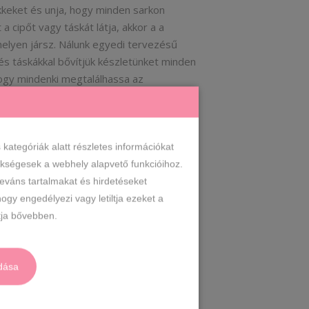
keket és unja, hogy minden sarkon
a cipőt vagy táskát látja, akkor a a
helyen jársz. Nálunk egyedi tervezésű
 és táskákkal bővítjük készletünket minden
ogy mindenki megtalálhassa az
gének megfelelő...
 ZOLTÁN
ategóriák alatt részletes információkat
zükségesek a webhely alapvető funkcióihoz.
leváns tartalmakat és hirdetéseket
ogy engedélyezi vagy letiltja ezeket a
ja bővebben.
dása