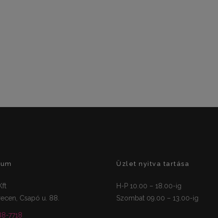
zum
Üzlet nyitva tartása
ft
H-P 10.00 – 18.00-ig
ecen, Csapó u. 88.
Szombat 09.00 – 13.00-ig
88-7718