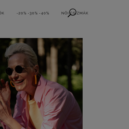
ŐK
-20% -30% -40%
NŐI CSIZMÁK