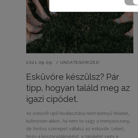
MAJDNEM...
2021.09.09.
UNCATEGORIZED
Esküvőre készülsz? Pár
tipp, hogyan találd meg az
igazi cipődet.
Az esküvői cipő kiválasztása nem könnyű feladat,
különösen akkor, ha nem te vagy a menyasszony,
de fontos szerepet vállalsz az esküvőn. Lehet,
hogy a koszorúslányként, a tanúként vagy a