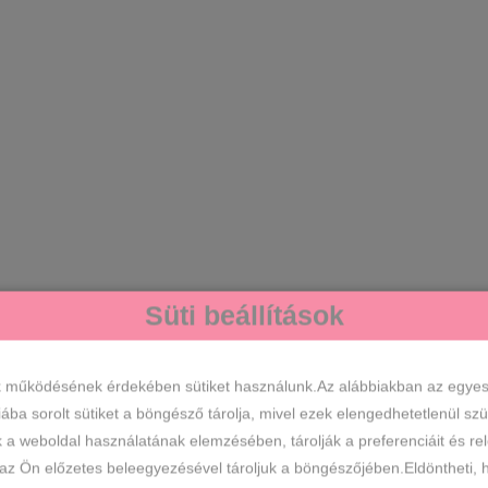
Süti beállítások
GESS ÉS NYERJ!!
k működésének érdekében sütiket használunk.Az alábbiakban az egyes k
eg az email címed és pörgess!
iába sorolt sütiket a böngésző tárolja, mivel ezek elengedhetetlenül s
k a weboldal használatának elemzésében, tárolják a preferenciáit és re
 az Ön előzetes beleegyezésével tároljuk a böngészőjében.Eldöntheti, h