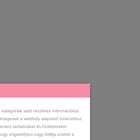
ategóriák alatt részletes információkat
zükségesek a webhely alapvető funkcióihoz.
leváns tartalmakat és hirdetéseket
ogy engedélyezi vagy letiltja ezeket a