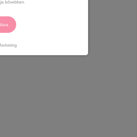
ja bővebben.
dása
arketing