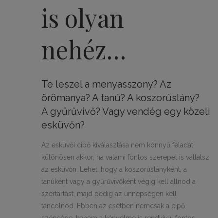
is olyan
nehéz…
Te leszel a menyasszony? Az
örömanya? A tanú? A koszorúslány?
A gyűrűvivő? Vagy vendég egy közeli
esküvőn?
Az esküvői cipő kiválasztása nem könnyű feladat,
különösen akkor, ha valami fontos szerepet is vállalsz
az esküvőn. Lehet, hogy a koszorúslányként, a
tanúként vagy a gyűrűvivőként végig kell állnod a
szertartást, majd pedig az ünnepségen kell
táncolnod. Ebben az esetben nemcsak a cipő