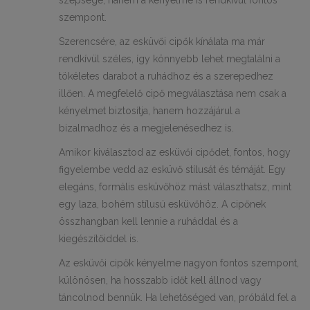
szépsége, hanem a kényelme is rendkívül fontos
szempont.
Szerencsére, az esküvői cipők kínálata ma már
rendkívül széles, így könnyebb lehet megtalálni a
tökéletes darabot a ruhádhoz és a szerepedhez
illően. A megfelelő cipő megválasztása nem csak a
kényelmet biztosítja, hanem hozzájárul a
bizalmadhoz és a megjelenésedhez is.
Amikor kiválasztod az esküvői cipődet, fontos, hogy
figyelembe vedd az esküvő stílusát és témáját. Egy
elegáns, formális esküvőhöz mást választhatsz, mint
egy laza, bohém stílusú esküvőhöz. A cipőnek
összhangban kell lennie a ruháddal és a
kiegészítőiddel is.
Az esküvői cipők kényelme nagyon fontos szempont,
különösen, ha hosszabb időt kell állnod vagy
táncolnod bennük. Ha lehetőséged van, próbáld fel a