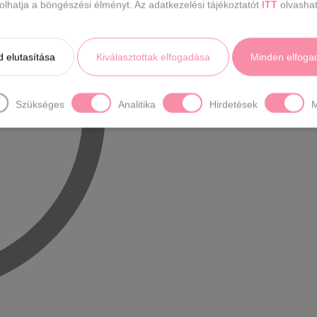
ásolhatja a böngészési élményt. Az adatkezelési tájékoztatót
ITT
olvashat
SZERENCSÉT PRÓBÁLOK!
yok:
 elutasítása
Kiválasztottak elfogadása
Minden elfoga
 egy pörgetés
ponkód csak egyszer használható fel!
Szükséges
Analitika
Hirdetések
M