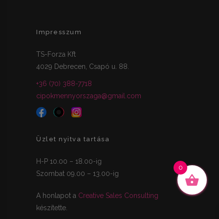
Impresszum
TS-Forza Kft
4029 Debrecen, Csapó u. 88.
+36 (70) 388-7718
cipokmennyorszaga@gmail.com
Üzlet nyitva tartása
H-P 10.00 – 18.00-ig
0
Szombat 09.00 – 13.00-ig
A honlapot a
Creative Sales Consulting
készítette.