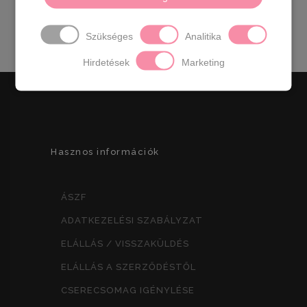
11,5 cm
Szükséges
Analitika
Hirdetések
Marketing
Hasznos információk
ÁSZF
ADATKEZELÉSI SZABÁLYZAT
ELÁLLÁS / VISSZAKÜLDÉS
ELÁLLÁS A SZERZŐDÉSTŐL
CSERECSOMAG IGÉNYLÉSE