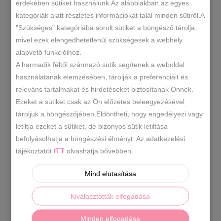
érdekében sütiket használunk.Az alábbiakban az egyes
válltáska
kategóriák alatt részletes információkat talál minden sütiről.A
több
"Szükséges" kategóriába sorolt sütiket a böngésző tárolja,
KOSÁRBA TESZEM
színben
mivel ezek elengedhetetlenül szükségesek a webhely
mennyiség
alapvető funkcióihoz.
25109
SKU
A harmadik féltől származó sütik segítenek a weboldal
használatának elemzésében, tárolják a preferenciáit és
-20% -30% -40%
2025 Ősz/Tél
,
,
KATEGÓRIÁK
releváns tartalmakat és hirdetéseket biztosítanak Önnek.
Táskák
Válltáska
,
Ezeket a sütiket csak az Ön előzetes beleegyezésével
via55 válltáska
CÍMKE
tároljuk a böngészőjében.Eldöntheti, hogy engedélyezi vagy
letiltja ezeket a sütiket, de bizonyos sütik letiltása
befolyásolhatja a böngészési élményt. Az adatkezelési
LEÍRÁS
tájékoztatót
ITT
olvashatja bővebben.
TOVÁBBI INFORMÁCIÓK
Mind elutasítása
Divatos válltáska. Egy rekeszes.
Kiválasztottak elfogadása
Anyaga:
rostbőr
Származási hely:
EU
Szín:
Minden elfogadása
arany,fekete.
Méret:
Szé 33 x Ma 33 x Mé