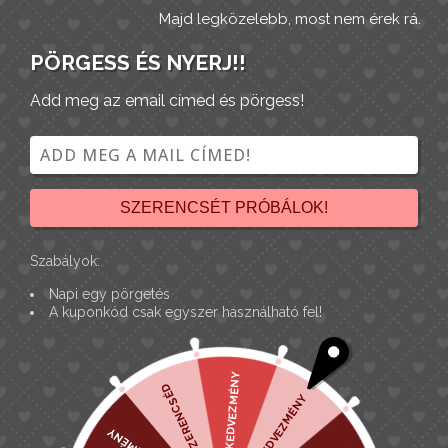
Majd legközelebb, most nem érek rá.
PÖRGESS ÉS NYERJ!!
Add meg az email címed és pörgess!
-28%
SZERENCSÉT PRÓBÁLOK!
Szabályok:
Napi egy pörgetés
A kuponkód csak egyszer használható fel!
1% KEDVEZMÉNY
MA NINCS SZERENCSÉD
5% KEDVEZMÉNY