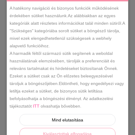
MÉRETE
A hatékony navigáció és bizonyos funkciók működésének
érdekében sütiket használunk.Az alábbiakban az egyes
kategóriák alatt részletes információkat talál minden sütiről.A
Via
KOSÁRBA TESZEM
"Szükséges" kategóriába sorolt sütiket a böngésző tárolja,
Roma
mivel ezek elengedhetetlenül szükségesek a webhely
arany
alapvető funkcióihoz.
mintás
8093
SKU
A harmadik féltől származó sütik segítenek a weboldal
bőr
használatának elemzésében, tárolják a preferenciáit és
-20% -30% -40%
Bőr cipő
Bőr
,
,
slip
KATEGÓRIÁK
releváns tartalmakat és hirdetéseket biztosítanak Önnek.
Sneaker- Slip On
Női cipők
,
on
Ezeket a sütiket csak az Ön előzetes beleegyezésével
mennyiség
arany bőr slip on
arany slip on
Via
,
,
tároljuk a böngészőjében.Eldöntheti, hogy engedélyezi vagy
CÍMKÉK
Roma arany
via roma slip on
,
letiltja ezeket a sütiket, de bizonyos sütik letiltása
befolyásolhatja a böngészési élményt. Az adatkezelési
tájékoztatót
ITT
olvashatja bővebben.
LEÍRÁS
Mind elutasítása
TOVÁBBI INFORMÁCIÓK
Kiválasztottak elfogadása