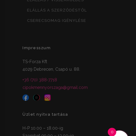
ELÁLLÁS A SZERZŐDÉSTŐL
CSERECSOMAG IGÉNYLÉSE
Impresszum
TS-Forza Kft
4029 Debrecen, Csapó u. 88.
+36 (70) 388-7718
cipokmennyorszaga@gmail.com
Üzlet nyitva tartása
H-P 10.00 – 18.00-ig
0
Szombat 09.00 – 13.00-ig