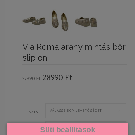
Via Roma arany mintás bőr
slip on
Original
Current
28990
Ft
37990
Ft
price
price
was:
is:
37990 Ft.
28990 Ft.
VÁLASSZ EGY LEHETŐSÉGET
SZÍN
Süti beállítások
VÁLASSZ EGY LEHETŐSÉGET
A CIPŐK