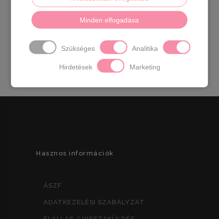
Divatos bőr slip on.
Anyaga:
Bőr
Származási
Minden elfogadása
hely:
Lengyelország
Szín:
arany mintás
Talp
vastagság:
3 cm
Sarok magasság:
4
cm
Méret:
36- 23 cm 37- 23,5 cm 38- 24,5 cm
Szükséges
Analitika
39- 25 cm 40-25,5 cm
Hirdetések
Marketing
Hasznos információk
ÁSZF
ADATKEZELÉSI SZABÁLYZAT
ELÁLLÁS / VISSZAKÜLDÉS