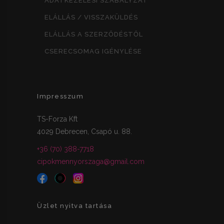
ADATKEZELÉSI SZABÁLYZAT
ELÁLLÁS / VISSZAKÜLDÉS
ELÁLLÁS A SZERZŐDÉSTŐL
CSERECSOMAG IGÉNYLÉSE
Impresszum
TS-Forza Kft
4029 Debrecen, Csapó u. 88.
+36 (70) 388-7718
cipokmennyorszaga@gmail.com
Üzlet nyitva tartása