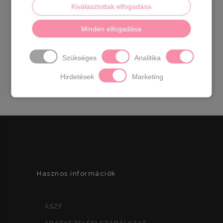
Kiválasztottak elfogadása
Divatos emelt talpú szandál,tépőzáras.
Származási
Minden elfogadása
hely:
EU
Anyaga:
szintetikus
Szín:
fekete,krém
Talprész:
4 cm
Sarok rész :
6 cm
Szükséges
Analitika
Méretek:
36- 23 cm 37- 23,5 cm 38- 24 cm
39- 24,5 cm 40- 25 cm 41- 26 cm
Hirdetések
Marketing
Hasznos információk
ÁSZF