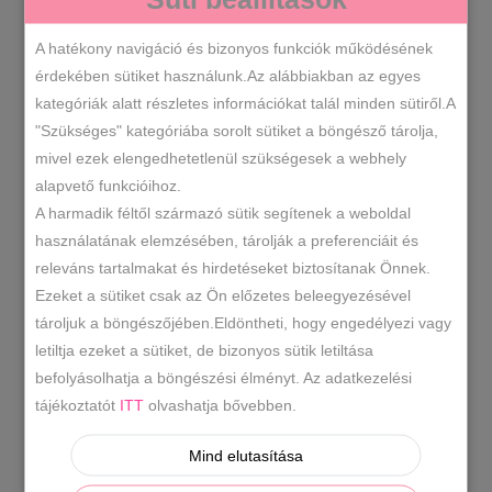
VÁLASSZ EGY LEHETŐSÉGET
SZÍN
A hatékony navigáció és bizonyos funkciók működésének
érdekében sütiket használunk.Az alábbiakban az egyes
kategóriák alatt részletes információkat talál minden sütiről.A
"Szükséges" kategóriába sorolt sütiket a böngésző tárolja,
Szandál
KOSÁRBA TESZEM
mivel ezek elengedhetetlenül szükségesek a webhely
több
alapvető funkcióihoz.
színben
A harmadik féltől származó sütik segítenek a weboldal
mennyiség
5039
SKU
használatának elemzésében, tárolják a preferenciáit és
Műbőr szandál
Női szandál/
,
releváns tartalmakat és hirdetéseket biztosítanak Önnek.
KATEGÓRIÁK
Papucs
Ezeket a sütiket csak az Ön előzetes beleegyezésével
tároljuk a böngészőjében.Eldöntheti, hogy engedélyezi vagy
fekete szandál
krém szandál
,
CÍMKÉK
letiltja ezeket a sütiket, de bizonyos sütik letiltása
befolyásolhatja a böngészési élményt. Az adatkezelési
tájékoztatót
ITT
olvashatja bővebben.
LEÍRÁS
Mind elutasítása
TOVÁBBI INFORMÁCIÓK