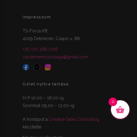
Impresszum
TS-Forza Kft
4029 Debrecen, Csapó u. 88.
+36 (70) 388-7718
cipokmennyorszaga@gmail.com
Üzlet nyitva tartása
H-P 10.00 – 18.00-ig
0
Szombat 09.00 – 13.00-ig
A honlapot a
Creative Sales Consulting
készítette.