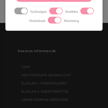
szükséges!
Szükséges
Analitika
Hirdetések
Marketing
Hasznos információk
ÁSZF
ADATKEZELÉSI SZABÁLYZAT
ELÁLLÁS / VISSZAKÜLDÉS
ELÁLLÁS A SZERZŐDÉSTŐL
CSERECSOMAG IGÉNYLÉSE