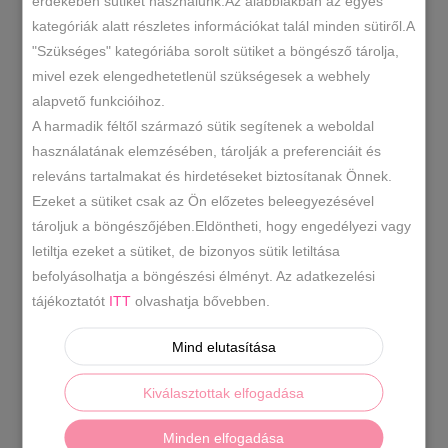
érdekében sütiket használunk.Az alábbiakban az egyes
z_01-5163
SKU
kategóriák alatt részletes információkat talál minden sütiről.A
Kiegészítők
Zokni
,
KATEGÓRIÁK
"Szükséges" kategóriába sorolt sütiket a böngésző tárolja,
mivel ezek elengedhetetlenül szükségesek a webhely
mintás zokni
női zokni
pamut
,
,
CÍMKÉK
alapvető funkcióihoz.
zokni
titok zokni
,
A harmadik féltől származó sütik segítenek a weboldal
használatának elemzésében, tárolják a preferenciáit és
releváns tartalmakat és hirdetéseket biztosítanak Önnek.
LEÍRÁS
Ezeket a sütiket csak az Ön előzetes beleegyezésével
tároljuk a böngészőjében.Eldöntheti, hogy engedélyezi vagy
TOVÁBBI INFORMÁCIÓK
letiltja ezeket a sütiket, de bizonyos sütik letiltása
befolyásolhatja a böngészési élményt. Az adatkezelési
100%-ban pamut sneaker titokzokni
tájékoztatót
ITT
olvashatja bővebben.
Méretezése: 35-38, 38-42
Mind elutasítása
Színek: szürke,púder,fekete,krém,fehér.
Kiválasztottak elfogadása
Megjegyzésben kell írni,hogy melyik méretezés
Minden elfogadása