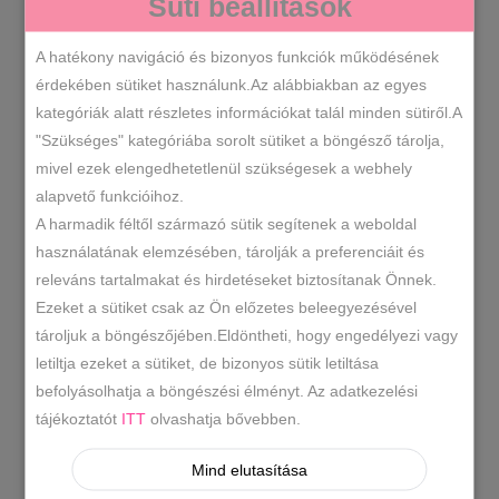
Süti beállítások
VÁLASSZ EGY LEHETŐSÉGET
A CIPŐK
A hatékony navigáció és bizonyos funkciók működésének
MÉRETE
érdekében sütiket használunk.Az alábbiakban az egyes
kategóriák alatt részletes információkat talál minden sütiről.A
"Szükséges" kategóriába sorolt sütiket a böngésző tárolja,
Slip
KOSÁRBA TESZEM
mivel ezek elengedhetetlenül szükségesek a webhely
on
alapvető funkcióihoz.
több
A harmadik féltől származó sütik segítenek a weboldal
színben
B1009
SKU
használatának elemzésében, tárolják a preferenciáit és
mennyiség
releváns tartalmakat és hirdetéseket biztosítanak Önnek.
Műbőr
Női cipők
,
KATEGÓRIÁK
Ezeket a sütiket csak az Ön előzetes beleegyezésével
CÍMKÉK
tároljuk a böngészőjében.Eldöntheti, hogy engedélyezi vagy
letiltja ezeket a sütiket, de bizonyos sütik letiltása
befolyásolhatja a böngészési élményt. Az adatkezelési
LEÍRÁS
tájékoztatót
ITT
olvashatja bővebben.
TOVÁBBI INFORMÁCIÓK
Mind elutasítása