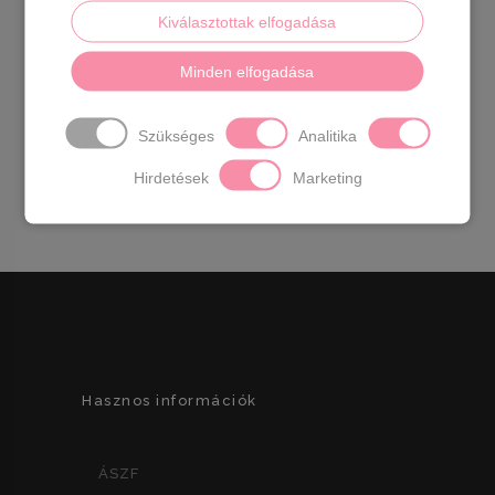
Horgolt hatású slip on ,kényelmes
Kiválasztottak elfogadása
lyukacsos,extra
könnyű.
Anyaga:
szintetikus
Származási
Minden elfogadása
hely:
EU
Szín:
fehér,fekete.
Talp magasság
: 3
cm
Sarok magasság:
4,5 cm
Méret:
36- 23
Szükséges
Analitika
cm 37- 23.5 cm 38- 24 cm 39- 24.5 cm 40- 25
Hirdetések
Marketing
cm 41-25.5 cm
Hasznos információk
ÁSZF