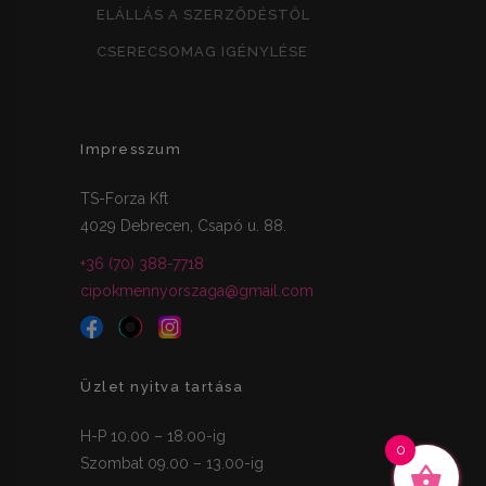
ELÁLLÁS A SZERZŐDÉSTŐL
CSERECSOMAG IGÉNYLÉSE
Impresszum
TS-Forza Kft
4029 Debrecen, Csapó u. 88.
+36 (70) 388-7718
cipokmennyorszaga@gmail.com
Üzlet nyitva tartása
H-P 10.00 – 18.00-ig
0
Szombat 09.00 – 13.00-ig