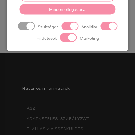
ezüsttel díszítve.Elöl a fém dísz levehető!
Minden elfogadása
Színek:
fehér,fekete-ezüst,fekete-
arany,grafit,bézs,ezüst,arany.
Származási
Szükséges
Analitika
hely :
EU
Hirdetések
Marketing
Hasznos információk
ÁSZF
ADATKEZELÉSI SZABÁLYZAT
ELÁLLÁS / VISSZAKÜLDÉS