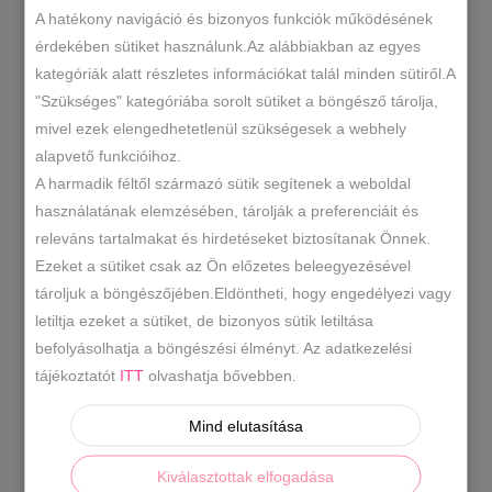
belsővel
A hatékony navigáció és bizonyos funkciók működésének
több
érdekében sütiket használunk.Az alábbiakban az egyes
KOSÁRBA TESZEM
színben
kategóriák alatt részletes információkat talál minden sütiről.A
mennyiség
"Szükséges" kategóriába sorolt sütiket a böngésző tárolja,
mivel ezek elengedhetetlenül szükségesek a webhely
N/A
SKU
alapvető funkcióihoz.
Kiegészítők
Sapka Fejpánt
,
KATEGÓRIÁK
A harmadik féltől származó sütik segítenek a weboldal
használatának elemzésében, tárolják a preferenciáit és
arany sapka
bézs sapka
ezüst
,
,
releváns tartalmakat és hirdetéseket biztosítanak Önnek.
sapka
fekete sapka
krém
,
,
CÍMKÉK
Ezeket a sütiket csak az Ön előzetes beleegyezésével
sapka
tároljuk a böngészőjében.Eldöntheti, hogy engedélyezi vagy
letiltja ezeket a sütiket, de bizonyos sütik letiltása
befolyásolhatja a böngészési élményt. Az adatkezelési
LEÍRÁS
tájékoztatót
ITT
olvashatja bővebben.
TOVÁBBI INFORMÁCIÓK
Mind elutasítása
Meleg,puha divatos sapka több színben. A
Kiválasztottak elfogadása
sapka kötött,polár béléses.Arany illetve