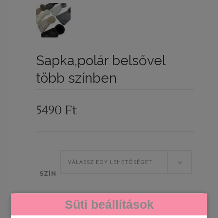
Sapka,polár belsővel
több színben
5490
Ft
VÁLASSZ EGY LEHETŐSÉGET
SZÍN
Süti beállítások
Sapka,polár