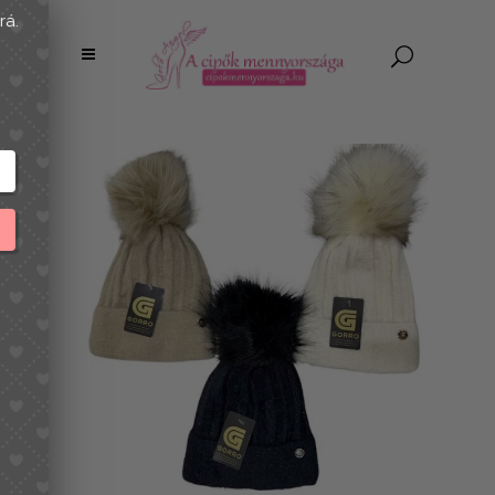
Majd legközelebb, most nem érek rá.
PÖRGESS ÉS NYERJ!!
Add meg az email címed és pörgess!
SZERENCSÉT PRÓBÁLOK!
Szabályok:
Napi egy pörgetés
A kuponkód csak egyszer használható fel!
1% KEDVEZMÉNY
MA NINCS SZERENCSÉD
5% KEDVEZMÉNY