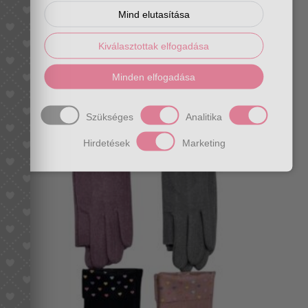
Mind elutasítása
Kiválasztottak elfogadása
Minden elfogadása
Kesztyű szőrmés több színben
4990
Ft
Szükséges
Analitika
Hirdetések
Marketing