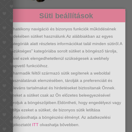
Süti beállítások
Leopárd mintás kesztyű
3990
Ft
A hatékony navigáció és bizonyos funkciók működésének
érdekében sütiket használunk.Az alábbiakban az egyes
kategóriák alatt részletes információkat talál minden sütiről.A
"Szükséges" kategóriába sorolt sütiket a böngésző tárolja,
mivel ezek elengedhetetlenül szükségesek a webhely
alapvető funkcióihoz.
A harmadik féltől származó sütik segítenek a weboldal
használatának elemzésében, tárolják a preferenciáit és
releváns tartalmakat és hirdetéseket biztosítanak Önnek.
Ezeket a sütiket csak az Ön előzetes beleegyezésével
tároljuk a böngészőjében.Eldöntheti, hogy engedélyezi vagy
letiltja ezeket a sütiket, de bizonyos sütik letiltása
befolyásolhatja a böngészési élményt. Az adatkezelési
tájékoztatót
ITT
olvashatja bővebben.