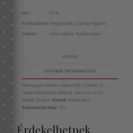
mennyiség
N/A
SKU
Kiegészítők
Sapka Fejpánt
,
KATEGÓRIÁK
bézs sapka
fekete spka
,
CÍMKÉK
LEÍRÁS
TOVÁBBI INFORMÁCIÓK
Meleg,puha divatos sapka több színben. A
sapka kötött,polár béléses. Arany és ezüst
szálall díszítve.
Színek:
fekete,bézs.
Származási hely :
EU
Érdekelhetnek