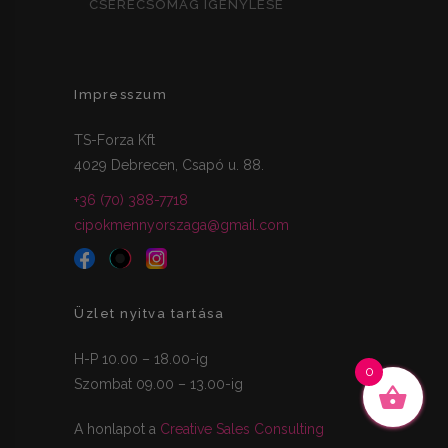
CSERECSOMAG IGÉNYLÉSE
Impresszum
TS-Forza Kft
4029 Debrecen, Csapó u. 88.
+36 (70) 388-7718
cipokmennyorszaga@gmail.com
Üzlet nyitva tartása
H-P 10.00 – 18.00-ig
0
Szombat 09.00 – 13.00-ig
A honlapot a
Creative Sales Consulting