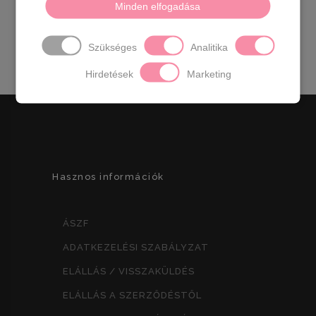
Minden elfogadása
Színek: bézs,coral,ezüst,türkiz
Származási hely : EU
Szükséges
Analitika
Hirdetések
Marketing
Hasznos információk
ÁSZF
ADATKEZELÉSI SZABÁLYZAT
ELÁLLÁS / VISSZAKÜLDÉS
ELÁLLÁS A SZERZŐDÉSTŐL