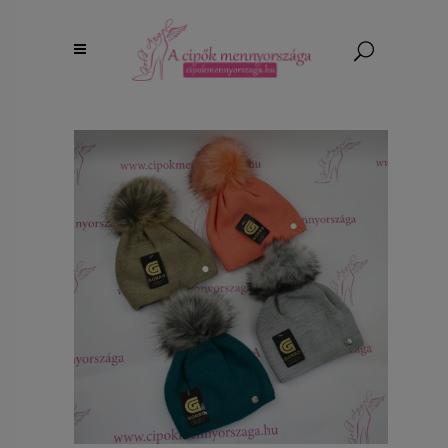
Majd legközelebb, most nem érek rá.
PÖRGESS ÉS NYERJ!!
Add meg az email címed és pörgess!
SZERENCSÉT PRÓBÁLOK!
Szabályok:
Napi egy pörgetés
A kuponkód csak egyszer használható fel!
1% KEDVEZMÉNY
MA NINCS SZERENCSÉD
5% KEDVEZMÉNY