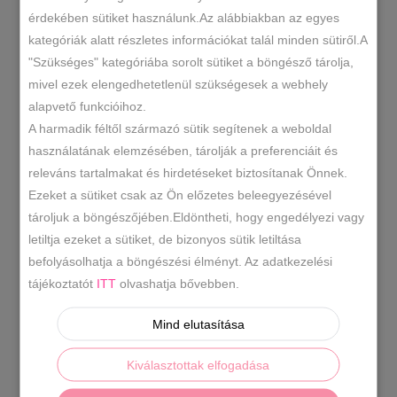
érdekében sütiket használunk.Az alábbiakban az egyes
074-5455
kategóriák alatt részletes információkat talál minden sütiről.A
SKU
"Szükséges" kategóriába sorolt sütiket a böngésző tárolja,
Kiegészítők
Sapka Fejpánt
,
KATEGÓRIÁK
mivel ezek elengedhetetlenül szükségesek a webhely
bézs sapka
bojtos sapka
coral
,
,
alapvető funkcióihoz.
sapka
ezüst sapka
kötött
,
,
A harmadik féltől származó sütik segítenek a weboldal
sapka
női sapka
polár béléses
,
,
CÍMKÉK
használatának elemzésében, tárolják a preferenciáit és
sapka
sapka
téli sapka
türkiz
,
,
,
releváns tartalmakat és hirdetéseket biztosítanak Önnek.
sapka
Ezeket a sütiket csak az Ön előzetes beleegyezésével
tároljuk a böngészőjében.Eldöntheti, hogy engedélyezi vagy
letiltja ezeket a sütiket, de bizonyos sütik letiltása
LEÍRÁS
befolyásolhatja a böngészési élményt. Az adatkezelési
tájékoztatót
ITT
olvashatja bővebben.
TOVÁBBI INFORMÁCIÓK
Mind elutasítása
Meleg divatos sapka több színben.
Kiválasztottak elfogadása
A sapka kötött,polár béléses.