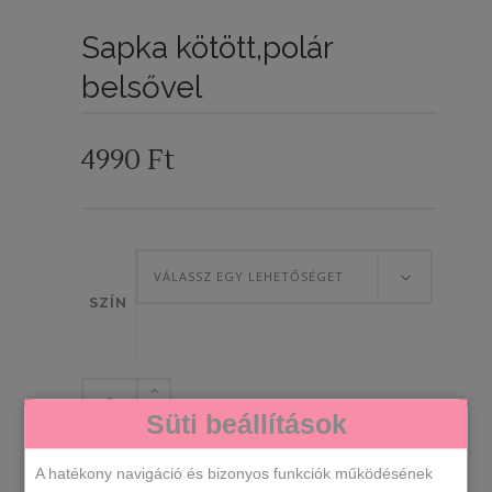
Sapka kötött,polár
belsővel
4990
Ft
VÁLASSZ EGY LEHETŐSÉGET
SZÍN
Sapka
Süti beállítások
kötött,polár
belsővel
KOSÁRBA TESZEM
A hatékony navigáció és bizonyos funkciók működésének
mennyiség