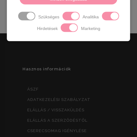
Származási hely : EU
Szükséges
Analitika
Hirdetések
Marketing
Hasznos információk
ÁSZF
ADATKEZELÉSI SZABÁLYZAT
ELÁLLÁS / VISSZAKÜLDÉS
ELÁLLÁS A SZERZŐDÉSTŐL
CSERECSOMAG IGÉNYLÉSE