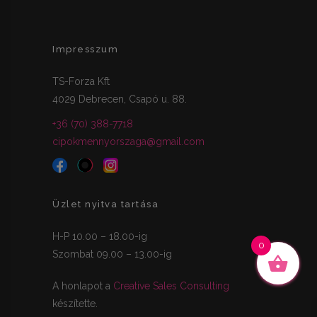
Impresszum
TS-Forza Kft
4029 Debrecen, Csapó u. 88.
+36 (70) 388-7718
cipokmennyorszaga@gmail.com
Üzlet nyitva tartása
H-P 10.00 – 18.00-ig
0
Szombat 09.00 – 13.00-ig
A honlapot a
Creative Sales Consulting
készítette.