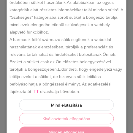
érdekében sütiket használunk.Az alábbiakban az egyes
kategóriák alatt részletes információkat talál minden sütiről.A
055-5474
SKU
"Szükséges" kategóriába sorolt sütiket a böngésző tárolja,
Kiegészítők
Sapka Fejpánt
,
KATEGÓRIÁK
mivel ezek elengedhetetlenül szükségesek a webhely
alapvető funkcióihoz.
bézs sapka
bojtos sapka
fehér
,
,
A harmadik féltől származó sütik segítenek a weboldal
sapka
fekete sapka
kötött
,
,
CÍMKÉK
használatának elemzésében, tárolják a preferenciáit és
sapka
polár béléses sapka
,
,
releváns tartalmakat és hirdetéseket biztosítanak Önnek.
sapka
szürke sapka
téli sapka
,
,
Ezeket a sütiket csak az Ön előzetes beleegyezésével
tároljuk a böngészőjében.Eldöntheti, hogy engedélyezi vagy
letiltja ezeket a sütiket, de bizonyos sütik letiltása
LEÍRÁS
befolyásolhatja a böngészési élményt. Az adatkezelési
tájékoztatót
ITT
olvashatja bővebben.
TOVÁBBI INFORMÁCIÓK
Mind elutasítása
Meleg divatos sapka több színben.
Kiválasztottak elfogadása
A sapka kötött,polár béléses.
Színek: bézs,fekete,fehér,grafit
Minden elfogadása