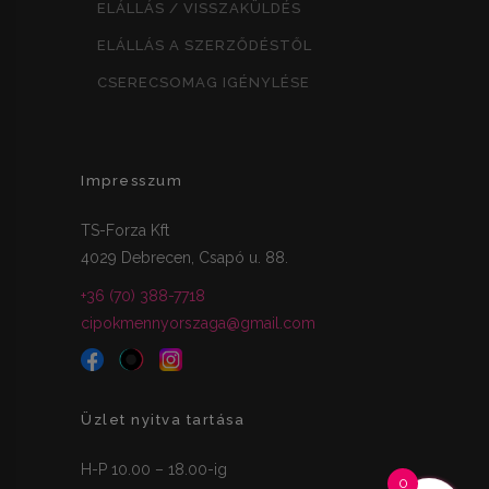
ELÁLLÁS / VISSZAKÜLDÉS
ELÁLLÁS A SZERZŐDÉSTŐL
CSERECSOMAG IGÉNYLÉSE
Impresszum
TS-Forza Kft
4029 Debrecen, Csapó u. 88.
+36 (70) 388-7718
cipokmennyorszaga@gmail.com
Üzlet nyitva tartása
H-P 10.00 – 18.00-ig
0