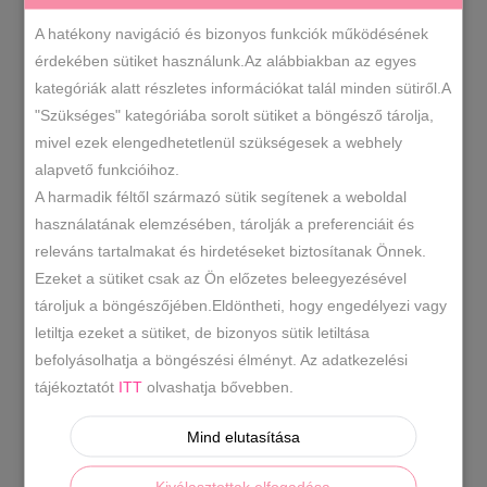
kézitáska
A hatékony navigáció és bizonyos funkciók működésének
több
érdekében sütiket használunk.Az alábbiakban az egyes
KOSÁRBA TESZEM
színben
kategóriák alatt részletes információkat talál minden sütiről.A
mennyiség
"Szükséges" kategóriába sorolt sütiket a böngésző tárolja,
m373
SKU
mivel ezek elengedhetetlenül szükségesek a webhely
alapvető funkcióihoz.
-20% -30% -40%
2025 Ősz/Tél
,
,
KATEGÓRIÁK
A harmadik féltől származó sütik segítenek a weboldal
Kézitáska
Táskák
,
használatának elemzésében, tárolják a preferenciáit és
bordó kézitáska
m373 prestige
,
,
releváns tartalmakat és hirdetéseket biztosítanak Önnek.
CÍMKÉK
prestige
Prestige kézitáska
,
Ezeket a sütiket csak az Ön előzetes beleegyezésével
tároljuk a böngészőjében.Eldöntheti, hogy engedélyezi vagy
letiltja ezeket a sütiket, de bizonyos sütik letiltása
LEÍRÁS
befolyásolhatja a böngészési élményt. Az adatkezelési
tájékoztatót
ITT
olvashatja bővebben.
TOVÁBBI INFORMÁCIÓK
Mind elutasítása
Elegáns és egyben hétköznapokra is
alkalmas kézitáska. Három rekeszes,belül
Kiválasztottak elfogadása