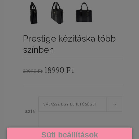
Prestige kézitáska több
színben
Original
Current
18990
Ft
23990
Ft
price
price
was:
is:
23990 Ft.
18990 Ft.
VÁLASSZ EGY LEHETŐSÉGET
SZÍN
Süti beállítások
Prestige