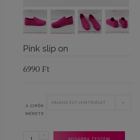
Pink slip on
6990
Ft
VÁLASSZ EGY LEHETŐSÉGET
A CIPŐK
MÉRETE
Pink
KOSÁRBA TESZEM