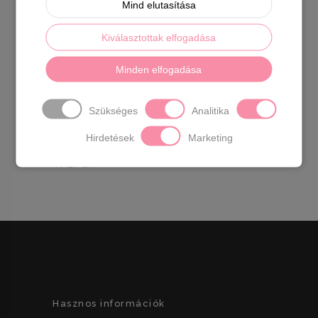
Szín: pink
Mind elutasítása
Talp magasság: 2,5 cm
Kiválasztottak elfogadása
Sarok magasság: 3 cm
Minden elfogadása
Méret:
36- 23 cm
37- 23,5 cm
Szükséges
Analitika
38- 24,5 cm
39- 25 cm
Hirdetések
Marketing
40- 26 cm
41-27 cm
Hasznos információk