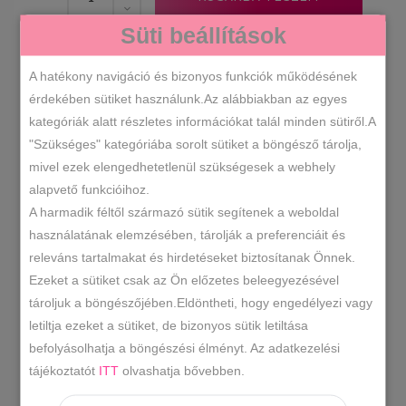
slip
Süti beállítások
on
mennyiség
205112-4644
SKU
A hatékony navigáció és bizonyos funkciók működésének
Műbőr
Női cipők
,
KATEGÓRIÁK
érdekében sütiket használunk.Az alábbiakban az egyes
kategóriák alatt részletes információkat talál minden sütiről.A
ciklámen cipő
ciklámen slip on
fél
,
,
"Szükséges" kategóriába sorolt sütiket a böngésző tárolja,
cipő
műbőr cipő
pink cipő
pink
,
,
,
CÍMKÉK
mivel ezek elengedhetetlenül szükségesek a webhely
slip on
slip on
sportcipő
,
,
alapvető funkcióihoz.
A harmadik féltől származó sütik segítenek a weboldal
használatának elemzésében, tárolják a preferenciáit és
LEÍRÁS
releváns tartalmakat és hirdetéseket biztosítanak Önnek.
Ezeket a sütiket csak az Ön előzetes beleegyezésével
TOVÁBBI INFORMÁCIÓK
tároljuk a böngészőjében.Eldöntheti, hogy engedélyezi vagy
letiltja ezeket a sütiket, de bizonyos sütik letiltása
Divatos slip on .
befolyásolhatja a böngészési élményt. Az adatkezelési
Anyaga: szintetikus/vászon
tájékoztatót
ITT
olvashatja bővebben.
Származási hely: EU