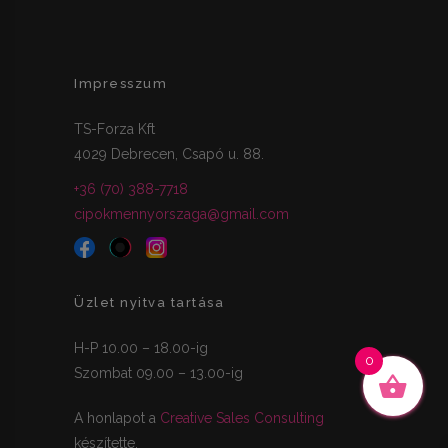
Impresszum
TS-Forza Kft
4029 Debrecen, Csapó u. 88.
+36 (70) 388-7718
cipokmennyorszaga@gmail.com
Üzlet nyitva tartása
H-P 10.00 – 18.00-ig
0
Szombat 09.00 – 13.00-ig
A honlapot a
Creative Sales Consulting
készítette.