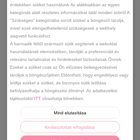
pink
érdekében sütiket használunk.Az alábbiakban az egyes
belebújós
kategóriák alatt részletes információkat talál minden sütiről.A
mennyiség
"Szükséges" kategóriába sorolt sütiket a böngésző tárolja,
sar-26-08
SKU
mivel ezek elengedhetetlenül szükségesek a webhely
Műbőr papucs
Női szandál/
,
alapvető funkcióihoz.
KATEGÓRIÁK
Papucs
A harmadik féltől származó sütik segítenek a weboldal
használatának elemzésében, tárolják a preferenciáit és
belebújós papucs
ciklámen
,
releváns tartalmakat és hirdetéseket biztosítanak Önnek.
papucs
comer papucs
csatos
,
,
CÍMKÉK
Ezeket a sütiket csak az Ön előzetes beleegyezésével
papucs
női papucs
női pink
,
,
tároljuk a böngészőjében.Eldöntheti, hogy engedélyezi vagy
papucs
pink papucs
,
letiltja ezeket a sütiket, de bizonyos sütik letiltása
befolyásolhatja a böngészési élményt. Az adatkezelési
tájékoztatót
ITT
olvashatja bővebben.
LEÍRÁS
Mind elutasítása
TOVÁBBI INFORMÁCIÓK
Kiválasztottak elfogadása
Divatos női papucs. Származási hely: EU
Anyaga:
szintetikus
Szín:
pink
Talp:
2 cm
Sarok:
3 cm