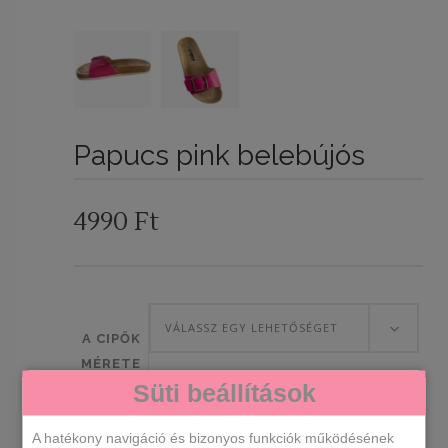
Papucs pink belebújós
4990
Ft
VÁLASSZ EGY LEHETŐSÉGET
A CIPŐK
MÉRETE
Süti beállítások
Papucs
A hatékony navigáció és bizonyos funkciók működésének
KOSÁRBA TESZEM