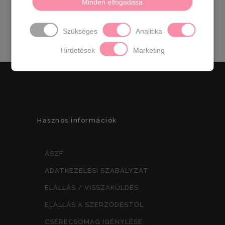
Minden elfogadása
Méretek:
36
- 23 cm
37
-23,5 cm
38
- 24,5 cm
39
-
24,8 cm
40
- 25,5 cm
41
- 26 cm
Szükséges
Analitika
Hirdetések
Marketing
Hasznos információk
ÁSZF
ADATKEZELÉSI SZABÁLYZAT
ELÁLLÁS / VISSZAKÜLDÉS
ELÁLLÁS A SZERZŐDÉSTŐL
CSERECSOMAG IGÉNYLÉSE