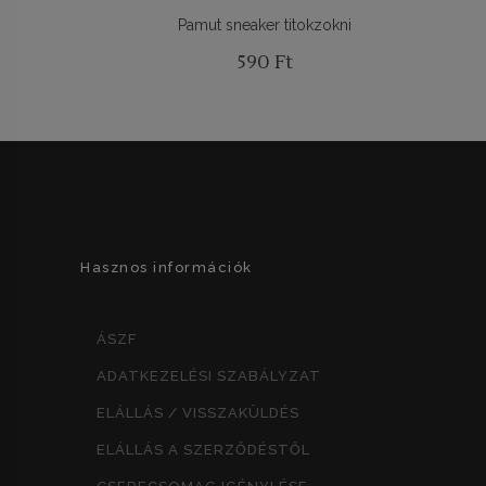
Pamut sneaker titokzokni
590
Ft
Hasznos információk
ÁSZF
ADATKEZELÉSI SZABÁLYZAT
ELÁLLÁS / VISSZAKÜLDÉS
ELÁLLÁS A SZERZŐDÉSTŐL