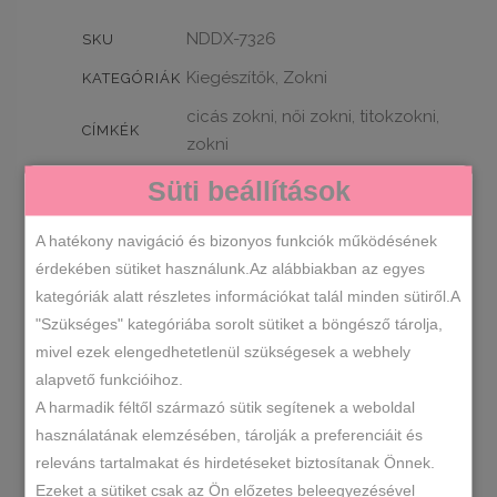
mennyiség
NDDX-7326
SKU
Kiegészítők
Zokni
,
KATEGÓRIÁK
cicás zokni
női zokni
titokzokni
,
,
,
CÍMKÉK
zokni
Süti beállítások
LEÍRÁS
A hatékony navigáció és bizonyos funkciók működésének
érdekében sütiket használunk.Az alábbiakban az egyes
TOVÁBBI INFORMÁCIÓK
kategóriák alatt részletes információkat talál minden sütiről.A
"Szükséges" kategóriába sorolt sütiket a böngésző tárolja,
100%-ban pamut sneaker titokzokni
mivel ezek elengedhetetlenül szükségesek a webhely
Méretezése: 35-38, 38-41 Színek:
alapvető funkcióihoz.
fekete,fehér,púder,bézs,szürke.
A harmadik féltől származó sütik segítenek a weboldal
használatának elemzésében, tárolják a preferenciáit és
Érdekelhetnek még…
releváns tartalmakat és hirdetéseket biztosítanak Önnek.
Ezeket a sütiket csak az Ön előzetes beleegyezésével