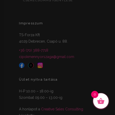
CSERECSOMAG IGÉNYLÉSE
Impresszum
TS-Forza Kft
4029 Debrecen, Csapó u. 88.
+36 (70) 388-7718
cipokmennyorszaga@gmail.com
Üzlet nyitva tartása
H-P 10.00 – 18.00-ig
0
Szombat 09.00 – 13.00-ig
A honlapot a
Creative Sales Consulting