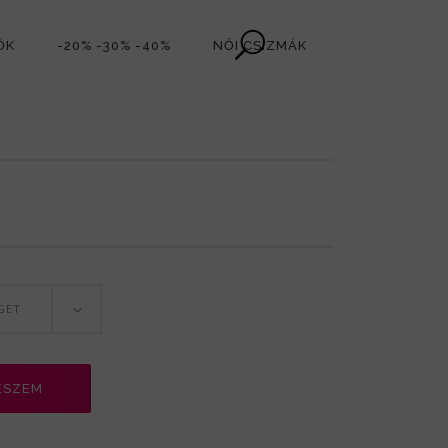
ŐK
-20% -30% -40%
NŐI CSIZMÁK
GET
ESZEM