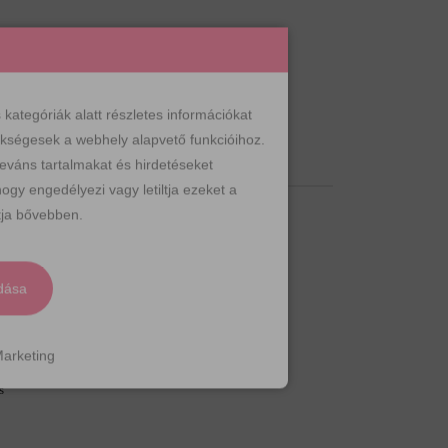
üllő mintás öv
női öv
szürke öv
,
,
ategóriák alatt részletes információkat
zükségesek a webhely alapvető funkcióihoz.
ÁCIÓK
leváns tartalmakat és hirdetéseket
ogy engedélyezi vagy letiltja ezeket a
ja bővebben.
dása
arketing
s