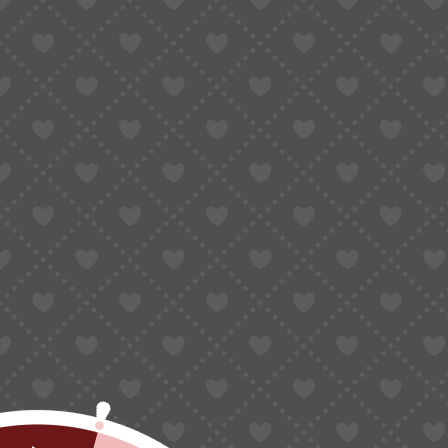
KEZDŐLAP
2026 TAVASZ
NŐI CI