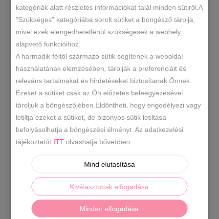
pamut
kategóriák alatt részletes információkat talál minden sütiről.A
pöttyös
"Szükséges" kategóriába sorolt sütiket a böngésző tárolja,
bokazokni
mivel ezek elengedhetetlenül szükségesek a webhely
ND1672
SKU
mennyiség
alapvető funkcióihoz.
Kiegészítők
Zokni
,
KATEGÓRIÁK
A harmadik féltől származó sütik segítenek a weboldal
használatának elemzésében, tárolják a preferenciáit és
bokazokni
női zokni
pöttyös
,
,
CÍMKÉK
releváns tartalmakat és hirdetéseket biztosítanak Önnek.
zokni
Ezeket a sütiket csak az Ön előzetes beleegyezésével
tároljuk a böngészőjében.Eldöntheti, hogy engedélyezi vagy
letiltja ezeket a sütiket, de bizonyos sütik letiltása
LEÍRÁS
befolyásolhatja a böngészési élményt. Az adatkezelési
tájékoztatót
ITT
olvashatja bővebben.
TOVÁBBI INFORMÁCIÓK
Mind elutasítása
Pamut pöttyös bokazokni,orrvarrás nélküli.
Anyaga:
85%pamut, 10% poliészter, 5 % elastan
Kiválasztottak elfogadása
Ápolás:
Gépben mosható.
Szín:
Fekete,fehér,szürke,grafit.
Származási hely:
Minden elfogadása
EU