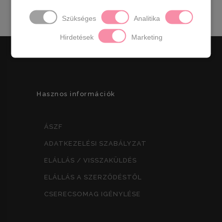
Szükséges
Analitika
Hirdetések
Marketing
Hasznos információk
ÁSZF
ADATKEZELÉSI SZABÁLYZAT
ELÁLLÁS / VISSZAKÜLDÉS
ELÁLLÁS A SZERZŐDÉSTŐL
CSERECSOMAG IGÉNYLÉSE