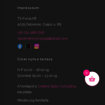
Impresszum
TS-Forza Kft
4029 Debrecen, Csapó u. 88.
+36 (70) 388-7718
cipokmennyorszaga@gmail.com
Üzlet nyitva tartása
H-P 10.00 – 18.00-ig
0
Szombat 09.00 – 13.00-ig
A honlapot a
Creative Sales Consulting
készítette.
Minden jog fenntarta.