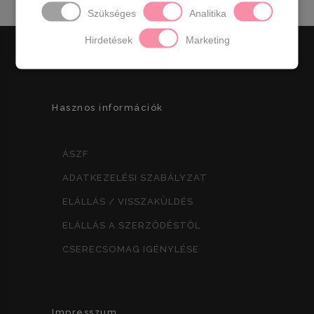
Szükséges
Analitika
Hirdetések
Marketing
Hasznos információk
ÁSZF
ADATKEZELÉSI SZABÁLYZAT
ELÁLLÁS / VISSZAKÜLDÉS
ELÁLLÁS A SZERZŐDÉSTŐL
CSERECSOMAG IGÉNYLÉSE
Impresszum