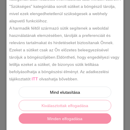
"Szükséges" kategóriába sorolt sütiket a böngésző tárolja,
bokazokni
mivel ezek elengedhetetlenül szükségesek a webhely
mennyiség
NDX2707
SKU
alapvető funkcióihoz.
Kiegészítők
Zokni
,
A harmadik féltől származó sütik segítenek a weboldal
KATEGÓRIÁK
használatának elemzésében, tárolják a preferenciáit és
CÍMKÉK
releváns tartalmakat és hirdetéseket biztosítanak Önnek.
Ezeket a sütiket csak az Ön előzetes beleegyezésével
tároljuk a böngészőjében.Eldöntheti, hogy engedélyezi vagy
LEÍRÁS
letiltja ezeket a sütiket, de bizonyos sütik letiltása
befolyásolhatja a böngészési élményt. Az adatkezelési
TOVÁBBI INFORMÁCIÓK
tájékoztatót
ITT
olvashatja bővebben.
Női pamut bokazokni,orrvarrás nélküli.
Anyaga:
Mind elutasítása
85%pamut, 10% poliamid, 5 % elastan
Ápolás:
Gépben mosható.
Szín:
fehér-szürke-
Kiválasztottak elfogadása
fekete
Származási hely: EU A mintát/színt a
képen lévő számmal lehet kiválasztani!
Minden elfogadása