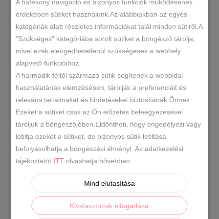
A hatékony navigáció és bizonyos funkciók működésének
dupla
érdekében sütiket használunk.Az alábbiakban az egyes
cipzáras
KOSÁRBA TESZEM
kategóriák alatt részletes információkat talál minden sütiről.A
pénztárca
"Szükséges" kategóriába sorolt sütiket a böngésző tárolja,
több
mivel ezek elengedhetetlenül szükségesek a webhely
színben
mpt0090
SKU
alapvető funkcióihoz.
mennyiség
A harmadik féltől származó sütik segítenek a weboldal
Kiegészítők
Pénztárcák,bőr
,
KATEGÓRIÁK
használatának elemzésében, tárolják a preferenciáit és
pénztárcák
releváns tartalmakat és hirdetéseket biztosítanak Önnek.
CÍMKÉK
Ezeket a sütiket csak az Ön előzetes beleegyezésével
tároljuk a böngészőjében.Eldöntheti, hogy engedélyezi vagy
letiltja ezeket a sütiket, de bizonyos sütik letiltása
LEÍRÁS
befolyásolhatja a böngészési élményt. Az adatkezelési
tájékoztatót
ITT
olvashatja bővebben.
TOVÁBBI INFORMÁCIÓK
Mind elutasítása
Divatos pénztárca ,dupla cipzáras.
Anyaga:
szintetikus
Származási hely:
EU
Szín:
Kiválasztottak elfogadása
bordó,piros,fekete-kroko.
Méret:
Szé 19 x Ma