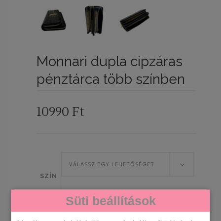
Monnari dupla cipzáras
pénztárca több színben
10990
Ft
VÁLASSZ EGY LEHETŐSÉGET
SZÍN
Süti beállítások
Monnari