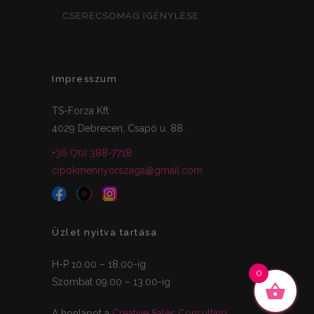
CSERECSOMAG IGÉNYLÉSE
Impresszum
TS-Forza Kft
4029 Debrecen, Csapó u. 88.
+36 (70) 388-7718
cipokmennyorszaga@gmail.com
Üzlet nyitva tartása
H-P 10.00 – 18.00-ig
0
Szombat 09.00 – 13.00-ig
A honlapot a
Creative Sales Consulting