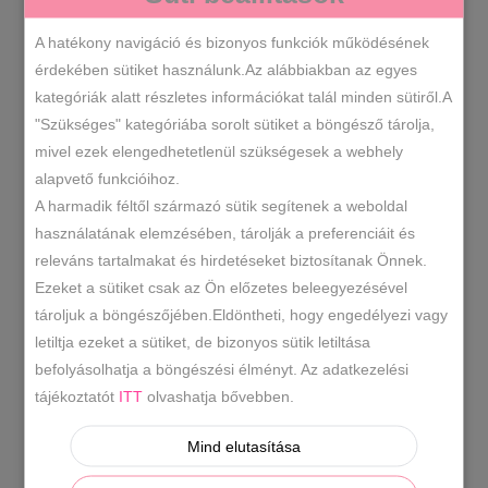
MÉRETE
A hatékony navigáció és bizonyos funkciók működésének
érdekében sütiket használunk.Az alábbiakban az egyes
Lucia
kategóriák alatt részletes információkat talál minden sütiről.A
KOSÁRBA TESZEM
Bosetti
"Szükséges" kategóriába sorolt sütiket a böngésző tárolja,
arany
mivel ezek elengedhetetlenül szükségesek a webhely
bőr
alapvető funkcióihoz.
1916
SKU
slip
A harmadik féltől származó sütik segítenek a weboldal
-20% -30% -40%
Bőr cipő
Bőr
,
,
on
használatának elemzésében, tárolják a preferenciáit és
KATEGÓRIÁK
Sneaker- Slip On
Női cipők
,
mennyiség
releváns tartalmakat és hirdetéseket biztosítanak Önnek.
Ezeket a sütiket csak az Ön előzetes beleegyezésével
arany bőr slip on
arany slip on
,
,
CÍMKÉK
tároljuk a böngészőjében.Eldöntheti, hogy engedélyezi vagy
lucia bosetti arany
letiltja ezeket a sütiket, de bizonyos sütik letiltása
befolyásolhatja a böngészési élményt. Az adatkezelési
tájékoztatót
ITT
olvashatja bővebben.
LEÍRÁS
Mind elutasítása
TOVÁBBI INFORMÁCIÓK