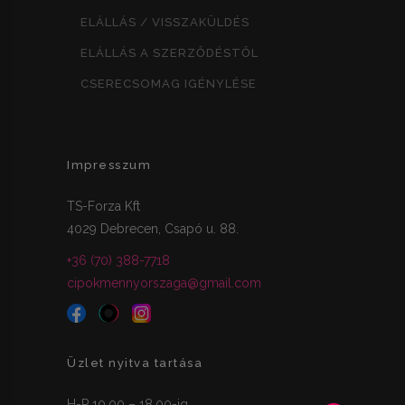
ELÁLLÁS / VISSZAKÜLDÉS
ELÁLLÁS A SZERZŐDÉSTŐL
CSERECSOMAG IGÉNYLÉSE
Impresszum
TS-Forza Kft
4029 Debrecen, Csapó u. 88.
+36 (70) 388-7718
cipokmennyorszaga@gmail.com
Üzlet nyitva tartása
H-P 10.00 – 18.00-ig