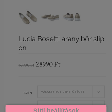
Lucia Bosetti arany bőr slip
on
Original
Current
28990
Ft
36990
Ft
price
price
was:
is:
36990 Ft.
28990 Ft.
VÁLASSZ EGY LEHETŐSÉGET
SZÍN
VÁLASSZ EGY LEHETŐSÉGET
Süti beállítások
A CIPŐK