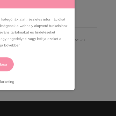
ategóriák alatt részletes információkat
zükségesek a webhely alapvető funkcióihoz.
leváns tartalmakat és hirdetéseket
sco női kollekció klasszikus illata. Az egyik
ogy engedélyezi vagy letiltja ezeket a
rű életet szertő nők számára. Mind a négy évszak
ja bővebben.
 MÁRKA : CHANEL - CHANCE
Illat típus:
LLAT:
Írisz, Jázmin
dása
ília
ely:
EU
arketing