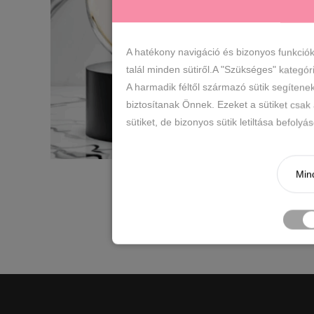
A hatékony navigáció és bizonyos funkció
talál minden sütiről.A "Szükséges" kategór
A harmadik féltől származó sütik segítene
biztosítanak Önnek. Ezeket a sütiket csak
sütiket, de bizonyos sütik letiltása befoly
Mind