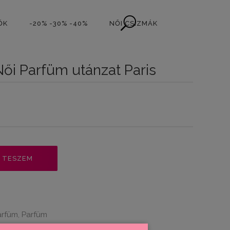
ŐK
-20% -30% -40%
NŐI CSIZMÁK
ői Parfüm utánzat Paris
 TESZEM
arfüm
Parfüm
,