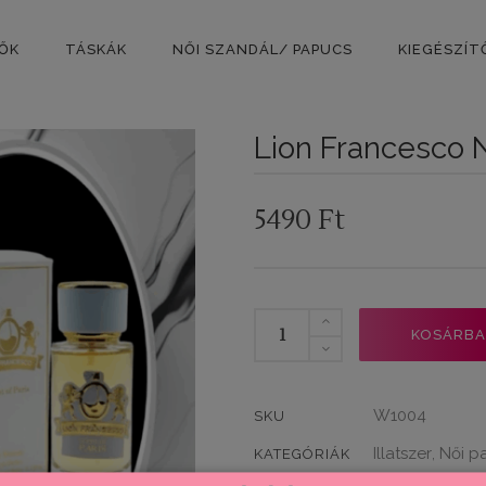
PŐK
TÁSKÁK
NŐI SZANDÁL/ PAPUCS
KIEGÉSZÍT
Lion Francesco N
5490
Ft
Lion
KOSÁRBA
Francesco
Női
Parfüm
W1004
SKU
utánzat
Illatszer
Női p
,
KATEGÓRIÁK
Paris
mennyiség