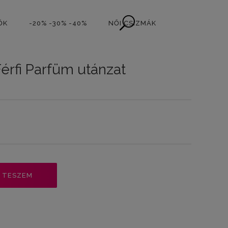
ŐK
-20% -30% -40%
NŐI CSIZMÁK
érfi Parfüm utánzat
 TESZEM