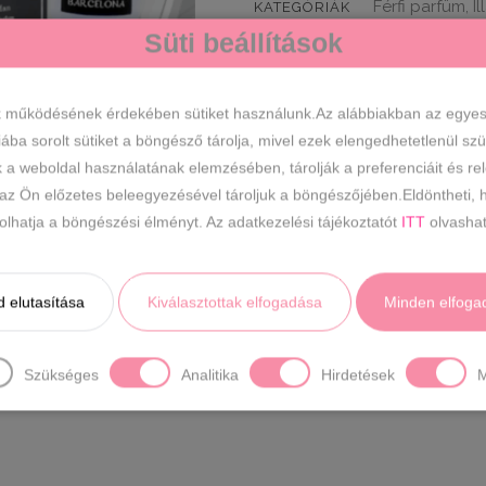
Férfi parfüm
Il
,
KATEGÓRIÁK
Barcelona
Süti beállítások
mennyiség
CÍMKÉK
k működésének érdekében sütiket használunk.Az alábbiakban az egyes k
LEÍRÁS
iába sorolt sütiket a böngésző tárolja, mivel ezek elengedhetetlenül s
k a weboldal használatának elemzésében, tárolják a preferenciáit és re
Barcelona Férfi Eau de Parfum ill
 az Ön előzetes beleegyezésével tároljuk a böngészőjében.Eldöntheti, h
ütközése a parfümben, egy üde fás
ásolhatja a böngészési élményt. Az adatkezelési tájékoztatót
ITT
olvashat
mint egy csodálatos tengeri szel
INVICTUS
Illat típus:
Fás,Vizes
 elutasítása
Kiválasztottak elfogadása
Minden elfoga
FEJILLAT:
Grapefruit, Mandarin,
ALAPILLAT:
Borostyán, Guajak, 
Szükséges
Analitika
Hirdetések
M
Kiszerelés:
50ml
Származási h