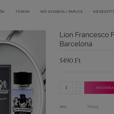
PŐK
TÁSKÁK
NŐI SZANDÁL/ PAPUCS
KIEGÉSZÍT
Lion Francesco F
Barcelona
5490
Ft
Lion
KOSÁRBA
Francesco
Férfi
Parfüm
M1025
SKU
utánzat