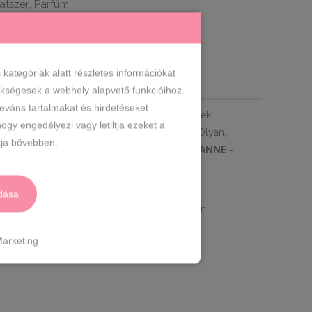
latszer
Parfüm
,
ategóriák alatt részletes információkat
zükségesek a webhely alapvető funkcióihoz.
leváns tartalmakat és hirdetéseket
at különböző világok, erők, érzelmek és értékek
ogy engedélyezi vagy letiltja ezeket a
 illat, amely egyszerre férfias és fűszeres. Olyan,
ja bővebben.
lő.
IHLETET ADÓ ILLAT MÁRKA : PACO RABANNE -
dása
 Tengeri jegyek
SZÍVILLAT:
Babérlevél, Jázmin
Pacsuli, Tölgymoha
arketing
ely:
EU