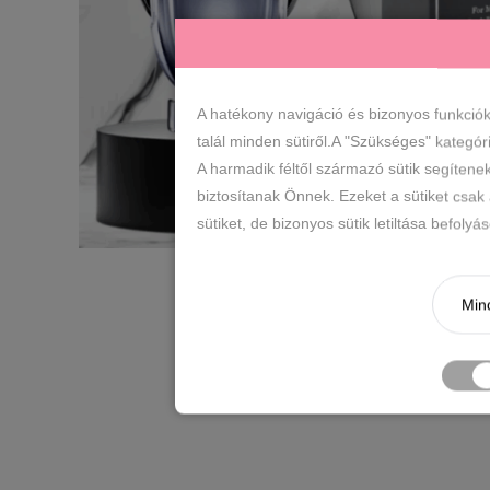
A hatékony navigáció és bizonyos funkció
talál minden sütiről.A "Szükséges" kategór
A harmadik féltől származó sütik segítene
biztosítanak Önnek. Ezeket a sütiket csak
sütiket, de bizonyos sütik letiltása befoly
Mind