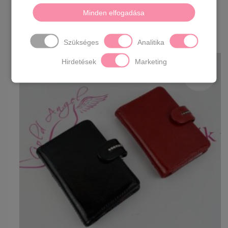
Érdekelhetnek
Minden elfogadása
még…
Szükséges
Analitika
Hirdetések
Marketing
SOLD
TOVÁBB OLVASOM