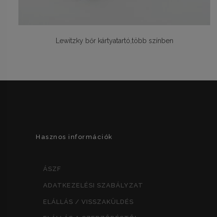
Lewitzky bőr kártyatartó,több színben
Hasznos információk
ÁSZF
ADATKEZELÉSI SZABÁLYZAT
ELÁLLÁS / VISSZAKÜLDÉS