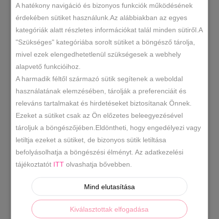
A hatékony navigáció és bizonyos funkciók működésének
érdekében sütiket használunk.Az alábbiakban az egyes
kategóriák alatt részletes információkat talál minden sütiről.A
LEÍRÁS
"Szükséges" kategóriába sorolt sütiket a böngésző tárolja,
mivel ezek elengedhetetlenül szükségesek a webhely
TOVÁBBI INFORMÁCIÓK
alapvető funkcióihoz.
A harmadik féltől származó sütik segítenek a weboldal
Valódi bőr pénztárca, swarovszky kövekkel
használatának elemzésében, tárolják a preferenciáit és
díszítve.
releváns tartalmakat és hirdetéseket biztosítanak Önnek.
Anyaga: bőr
Ezeket a sütiket csak az Ön előzetes beleegyezésével
Szín: piros,fekete
tároljuk a böngészőjében.Eldöntheti, hogy engedélyezi vagy
Méret: 18 x 11 x 3,5 cm
letiltja ezeket a sütiket, de bizonyos sütik letiltása
Aprópénzes tartója cipzárral záródik,középen.
befolyásolhatja a böngészési élményt. Az adatkezelési
A papírpénz kényelmesen belefér,2 külön
tájékoztatót
ITT
olvashatja bővebben.
rekeszben.
Kártyáknak külön rekeszei vannak,legalább 7
Mind elutasítása
db.
Kiválasztottak elfogadása