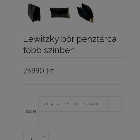
ÉNY
LEBB!
..
Lewitzky bőr pénztárca
több színben
23990
Ft
VÁLASSZ EGY LEHETŐSÉGET
SZÍN
Lewitzky