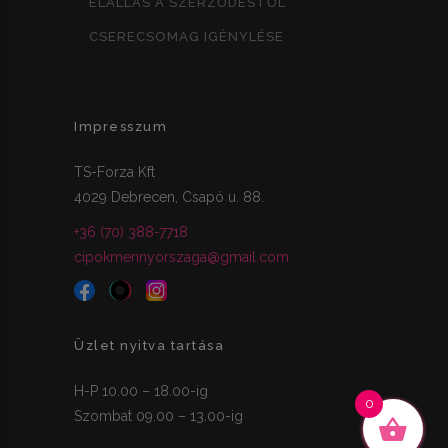
ELÁLLÁS A SZERZŐDÉSTŐL
CSERECSOMAG IGÉNYLÉSE
Impresszum
TS-Forza Kft
4029 Debrecen, Csapó u. 88.
+36 (70) 388-7718
cipokmennyorszaga@gmail.com
Üzlet nyitva tartása
H-P 10.00 – 18.00-ig
0
Szombat 09.00 – 13.00-ig