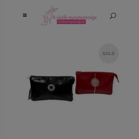
nem érek rá.
SOLD