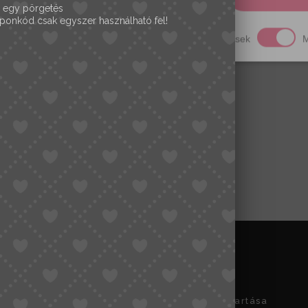
 egy pörgetés
ponkód csak egyszer használható fel!
Szükséges
Analitika
Hirdetések
M
zum
Üzlet nyitva tartása