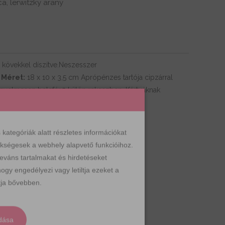
ca
lerwitzky arany
,
 kövekkel díszítve.Neszesszer
y
Méret:
18 x 10 x 3,5 cm Aprópénzes tartója cipzárral
nyelmesen belefér,2 külön rekeszben. Kártyáknak
 db.
ek még…
ategóriák alatt részletes információkat
zükségesek a webhely alapvető funkcióihoz.
leváns tartalmakat és hirdetéseket
ogy engedélyezi vagy letiltja ezeket a
ja bővebben.
dása