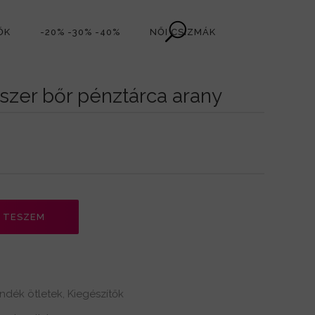
ŐK
-20% -30% -40%
NŐI CSIZMÁK
szer bőr pénztárca arany
 TESZEM
ndék ötletek
Kiegészítők
,