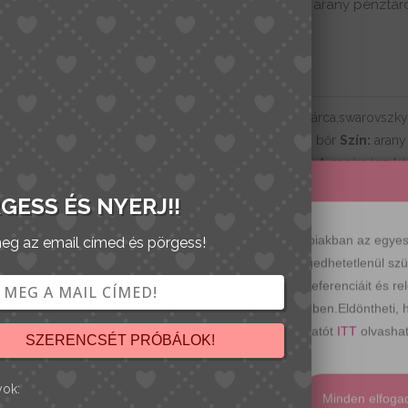
arany pénztár
CÍMKÉK
LEÍRÁS
Valódi bőr pénztárca,swarovszky
fazonú.
Anyaga:
bőr
Szín:
aran
záródik,középen. A papírpénz ké
Süti beállítások
külön rekeszei vannak,legalább 7
GESS ÉS NYERJ!!
Érdekelhetn
k működésének érdekében sütiket használunk.Az alábbiakban az egyes k
eg az email címed és pörgess!
iába sorolt sütiket a böngésző tárolja, mivel ezek elengedhetetlenül s
k a weboldal használatának elemzésében, tárolják a preferenciáit és re
 az Ön előzetes beleegyezésével tároljuk a böngészőjében.Eldöntheti, h
ásolhatja a böngészési élményt. Az adatkezelési tájékoztatót
ITT
olvashat
SZERENCSÉT PRÓBÁLOK!
yok:
 elutasítása
Kiválasztottak elfogadása
Minden elfoga