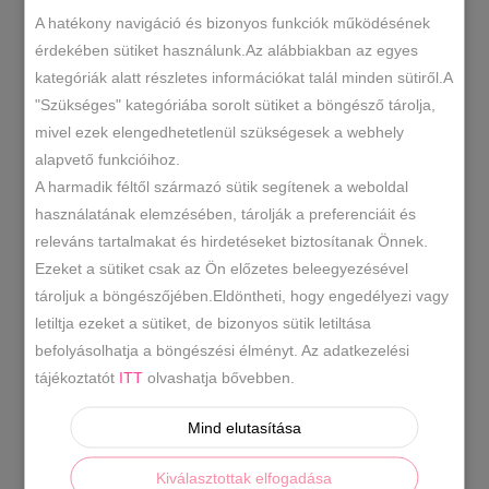
Lewitzky bőr kulcstartó több színben
A hatékony navigáció és bizonyos funkciók működésének
érdekében sütiket használunk.Az alábbiakban az egyes
kategóriák alatt részletes információkat talál minden sütiről.A
"Szükséges" kategóriába sorolt sütiket a böngésző tárolja,
mivel ezek elengedhetetlenül szükségesek a webhely
alapvető funkcióihoz.
A harmadik féltől származó sütik segítenek a weboldal
használatának elemzésében, tárolják a preferenciáit és
releváns tartalmakat és hirdetéseket biztosítanak Önnek.
Ezeket a sütiket csak az Ön előzetes beleegyezésével
tároljuk a böngészőjében.Eldöntheti, hogy engedélyezi vagy
letiltja ezeket a sütiket, de bizonyos sütik letiltása
befolyásolhatja a böngészési élményt. Az adatkezelési
tájékoztatót
ITT
olvashatja bővebben.
Mind elutasítása
Kiválasztottak elfogadása