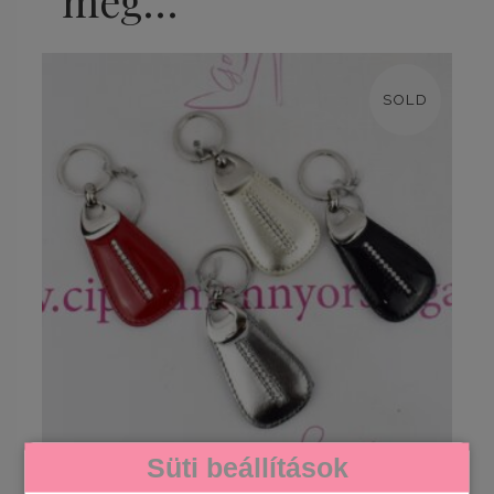
még…
SOLD
TOVÁBB OLVASOM
Süti beállítások