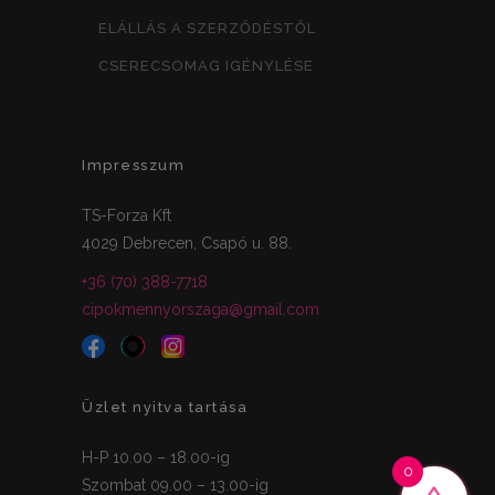
ELÁLLÁS A SZERZŐDÉSTŐL
CSERECSOMAG IGÉNYLÉSE
Impresszum
TS-Forza Kft
4029 Debrecen, Csapó u. 88.
+36 (70) 388-7718
cipokmennyorszaga@gmail.com
Üzlet nyitva tartása
H-P 10.00 – 18.00-ig
0
Szombat 09.00 – 13.00-ig