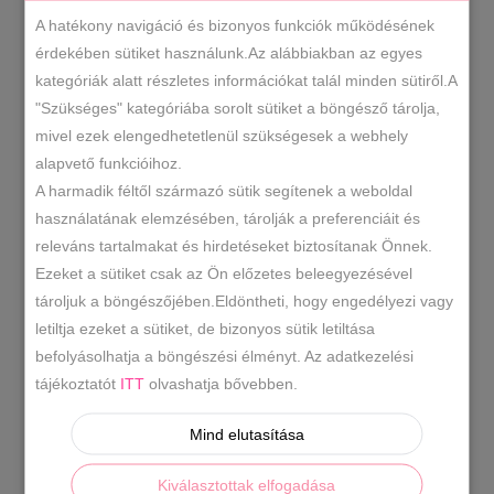
A hatékony navigáció és bizonyos funkciók működésének
érdekében sütiket használunk.Az alábbiakban az egyes
kategóriák alatt részletes információkat talál minden sütiről.A
"Szükséges" kategóriába sorolt sütiket a böngésző tárolja,
mivel ezek elengedhetetlenül szükségesek a webhely
alapvető funkcióihoz.
A harmadik féltől származó sütik segítenek a weboldal
használatának elemzésében, tárolják a preferenciáit és
releváns tartalmakat és hirdetéseket biztosítanak Önnek.
Ezeket a sütiket csak az Ön előzetes beleegyezésével
tároljuk a böngészőjében.Eldöntheti, hogy engedélyezi vagy
letiltja ezeket a sütiket, de bizonyos sütik letiltása
befolyásolhatja a böngészési élményt. Az adatkezelési
tájékoztatót
ITT
olvashatja bővebben.
Mind elutasítása
Kiválasztottak elfogadása