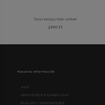
Tacsis kesztyű több színben
2490
Ft
Hasznos információk
ÁSZF
ADATKEZELÉSI SZABÁLYZAT
ELÁLLÁS / VISSZAKÜLDÉS