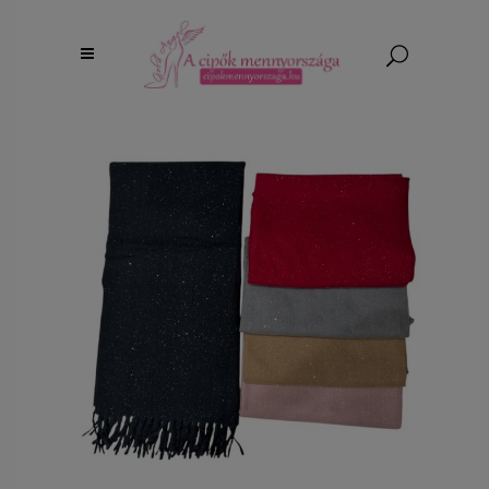
Majd legközelebb, most nem érek rá.
PÖRGESS ÉS NYERJ!!
Add meg az email címed és pörgess!
SZERENCSÉT PRÓBÁLOK!
Szabályok:
Napi egy pörgetés
A kuponkód csak egyszer használható fel!
1% KEDVEZMÉNY
MA NINCS SZERENCSÉD
5% KEDVEZMÉNY