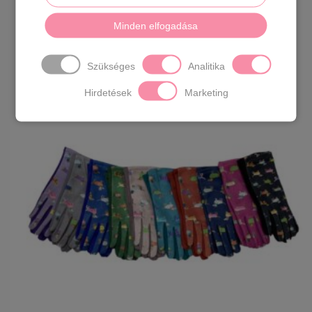
Tacsis sál több színben
Minden elfogadása
4990
Ft
Szükséges
Analitika
Hirdetések
Marketing