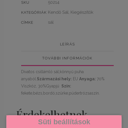
50214
SKU
Kendő Sál
Kiegészítők
,
KATEGÓRIÁK
sál
CÍMKE
LEÍRÁS
TOVÁBBI INFORMÁCIÓK
Divatos csillámló sál,könnyű puha
anyaból.
Származási hely:
EU
Anyaga:
70%
Viszkóz, 30%Gyapjú
Szín:
fekete,bézs,bordó,szürke,púdertrózsaszín.
Érdekelhetnek
Süti beállítások
még…