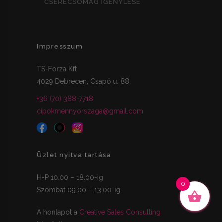
CSERECSOMAG IGÉNYLÉSE
Impresszum
TS-Forza Kft
4029 Debrecen, Csapó u. 88.
+36 (70) 388-7718
cipokmennyorszaga@gmail.com
Üzlet nyitva tartása
H-P 10.00 – 18.00-ig
0
Szombat 09.00 – 13.00-ig
A honlapot a
Creative Sales Consulting