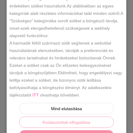
érdekében sütiket használunk.Az alábbiakban az egyes
kategóriák alatt részletes információkat talál minden sütiről.A
Kék
KOSÁRBA TESZEM
"Szükséges" kategóriába sorolt sütiket a böngésző tárolja,
szandál
mivel ezek elengedhetetlenül szükségesek a webhely
mennyiség
alapvető funkcióihoz.
N/A
SKU
A harmadik féltől származó sütik segítenek a weboldal
Műbőr szandál
Női szandál/
,
használatának elemzésében, tárolják a preferenciáit és
KATEGÓRIÁK
Papucs
releváns tartalmakat és hirdetéseket biztosítanak Önnek.
Ezeket a sütiket csak az Ön előzetes beleegyezésével
KÉK SZANDÁL
CÍMKE
tároljuk a böngészőjében.Eldöntheti, hogy engedélyezi vagy
letiltja ezeket a sütiket, de bizonyos sütik letiltása
befolyásolhatja a böngészési élményt. Az adatkezelési
LEÍRÁS
tájékoztatót
ITT
olvashatja bővebben.
TOVÁBBI INFORMÁCIÓK
Mind elutasítása
Divatos,kényelmi szandál,tépőzáras
Származási
Kiválasztottak elfogadása
hely:
EU
Anyaga:
szintetikus
Szín: kék
Talp:
2