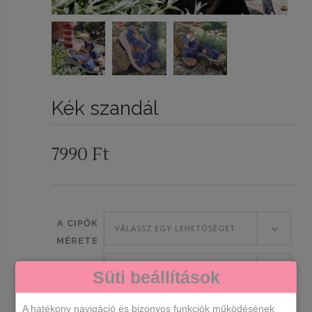
Kék szandál
7990
Ft
A CIPŐK
VÁLASSZ EGY LEHETŐSÉGET
MÉRETE
VÁLASSZ EGY LEHETŐSÉGET
Süti beállítások
SZÍN
A hatékony navigáció és bizonyos funkciók működésének