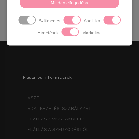
cm
Sarok:
5 cm
Méretek:
36- 23 cm 37- 23,5
Minden elfogadása
cm 38- 24 cm 39- 24,5 cm 40- 25 cm 41- 25,5
cm
Szükséges
Analitika
Hirdetések
Marketing
Hasznos információk
ÁSZF
ADATKEZELÉSI SZABÁLYZAT
ELÁLLÁS / VISSZAKÜLDÉS
ELÁLLÁS A SZERZŐDÉSTŐL