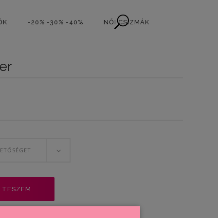
ŐK
-20% -30% -40%
NŐI CSIZMÁK
er
HETŐSÉGET
 TESZEM