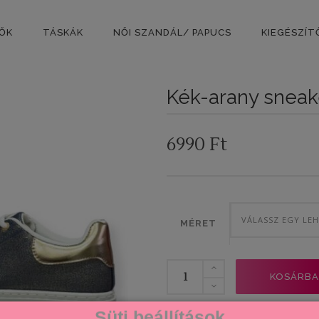
PŐK
TÁSKÁK
NŐI SZANDÁL/ PAPUCS
KIEGÉSZÍT
Kék-arany sneak
6990
Ft
VÁLASSZ EGY LE
MÉRET
Kék-
KOSÁRBA
arany
sneaker
Süti beállítások