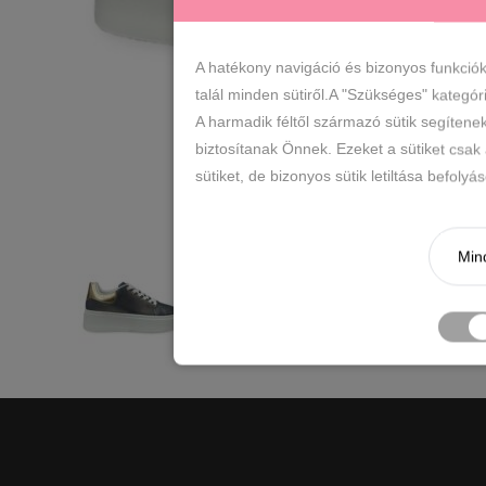
A hatékony navigáció és bizonyos funkció
talál minden sütiről.A "Szükséges" kategór
A harmadik féltől származó sütik segítene
biztosítanak Önnek. Ezeket a sütiket csak
sütiket, de bizonyos sütik letiltása befoly
Mind