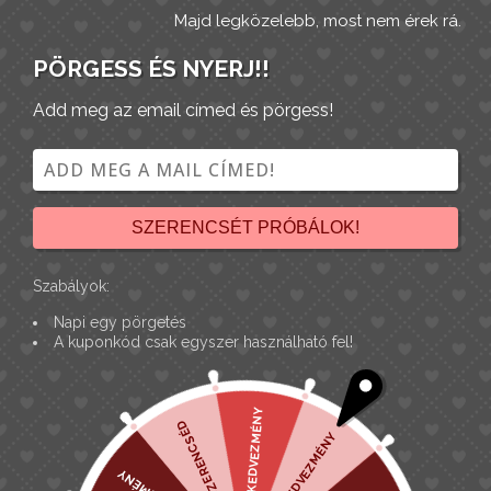
Majd legközelebb, most nem érek rá.
PÖRGESS ÉS NYERJ!!
Add meg az email címed és pörgess!
-29%
SZERENCSÉT PRÓBÁLOK!
Szabályok:
Napi egy pörgetés
A kuponkód csak egyszer használható fel!
1% KEDVEZMÉNY
MA NINCS SZERENCSÉD
5% KEDVEZMÉNY