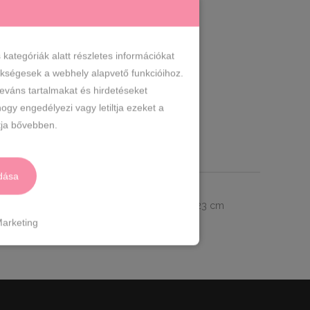
 TESZEM
ategóriák alatt részletes információkat
zükségesek a webhely alapvető funkcióihoz.
0%
Műbőr
Női cipők
Sportcipő
,
,
,
leváns tartalmakat és hirdetéseket
pő
ogy engedélyezi vagy letiltja ezeket a
ja bővebben.
RMÁCIÓK
dása
ga:
szintetikus
Származási hely:
EU
Szín:
2,5 cm
Sarok magasság:
4 cm
Méret:
36- 23 cm
arketing
 cm 40- 25 cm 41-25.5 cm