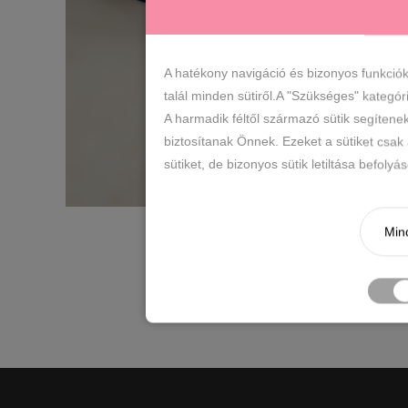
A hatékony navigáció és bizonyos funkció
talál minden sütiről.A "Szükséges" kategór
A harmadik féltől származó sütik segítene
biztosítanak Önnek. Ezeket a sütiket csak
sütiket, de bizonyos sütik letiltása befoly
Mind