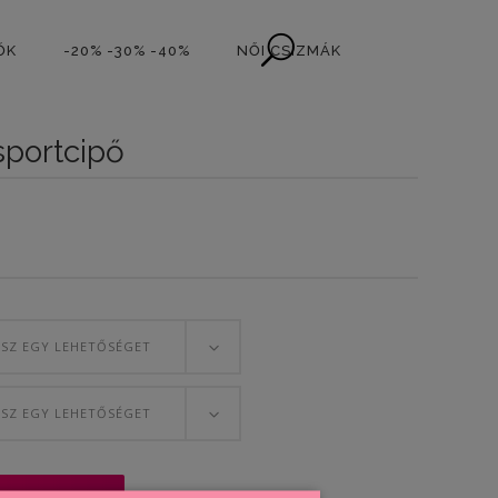
ŐK
-20% -30% -40%
NŐI CSIZMÁK
sportcipő
nt
t.
SSZ EGY LEHETŐSÉGET
SSZ EGY LEHETŐSÉGET