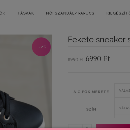
PŐK
TÁSKÁK
NŐI SZANDÁL/ PAPUCS
KIEGÉSZÍT
Fekete sneaker 
-22%
Original
Curre
6990
Ft
8990
Ft
price
price
was:
is:
8990 Ft.
6990 F
VÁLA
A CIPŐK MÉRETE
VÁLA
SZÍN
Fekete