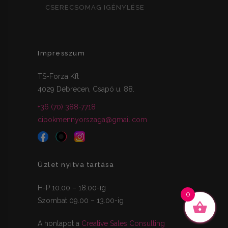
CSERECSOMAG IGÉNYLÉSE
Impresszum
TS-Forza Kft
4029 Debrecen, Csapó u. 88.
+36 (70) 388-7718
cipokmennyorszaga@gmail.com
Üzlet nyitva tartása
H-P 10.00 – 18.00-ig
0
Szombat 09.00 – 13.00-ig
A honlapot a
Creative Sales Consulting