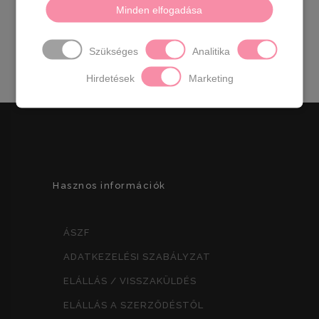
szintetikus
Származási hely:
EU
Minden elfogadása
Szín:
fekete
Sarok:
6,5 cm
Méret:
36
- 23 cm
37
-
24 cm
38
- 24,5 cm
39
- 25 cm
40
- 25,5 cm
Szükséges
Analitika
Hirdetések
Marketing
Hasznos információk
ÁSZF
ADATKEZELÉSI SZABÁLYZAT
ELÁLLÁS / VISSZAKÜLDÉS
ELÁLLÁS A SZERZŐDÉSTŐL