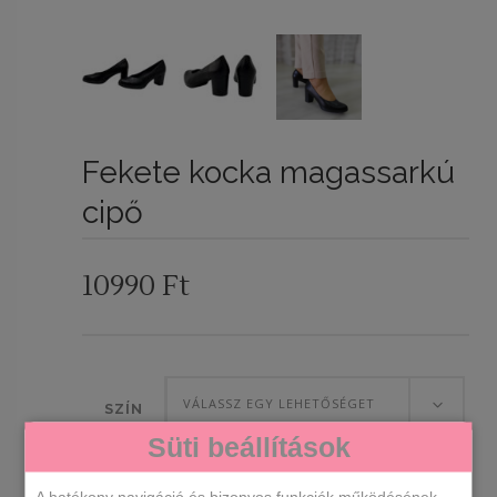
Fekete kocka magassarkú
cipő
10990
Ft
VÁLASSZ EGY LEHETŐSÉGET
SZÍN
Süti beállítások
VÁLASSZ EGY LEHETŐSÉGET
A CIPŐK
A hatékony navigáció és bizonyos funkciók működésének