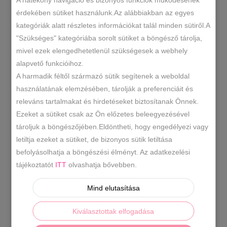
MÉRETE
érdekében sütiket használunk.Az alábbiakban az egyes
kategóriák alatt részletes információkat talál minden sütiről.A
"Szükséges" kategóriába sorolt sütiket a böngésző tárolja,
Fekete
KOSÁRBA TESZEM
mivel ezek elengedhetetlenül szükségesek a webhely
kocka
alapvető funkcióihoz.
magassarkú
A harmadik féltől származó sütik segítenek a weboldal
cipő
YCC-33
SKU
használatának elemzésében, tárolják a preferenciáit és
mennyiség
releváns tartalmakat és hirdetéseket biztosítanak Önnek.
Magassarkú cipő
Műbőr
Női cipők
,
,
KATEGÓRIÁK
Ezeket a sütiket csak az Ön előzetes beleegyezésével
alkalmi cipő
fekete magasarkú
,
,
tároljuk a böngészőjében.Eldöntheti, hogy engedélyezi vagy
CÍMKÉK
kocka sarkú
letiltja ezeket a sütiket, de bizonyos sütik letiltása
befolyásolhatja a böngészési élményt. Az adatkezelési
tájékoztatót
ITT
olvashatja bővebben.
LEÍRÁS
Mind elutasítása
TOVÁBBI INFORMÁCIÓK
Kiválasztottak elfogadása
Kényelmes kocka sarkú cipő.
Anyaga: