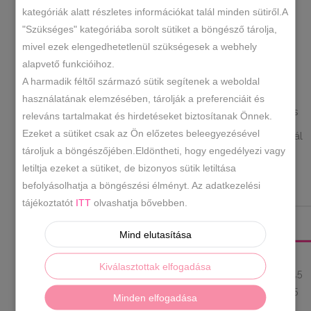
kategóriák alatt részletes információkat talál minden sütiről.A
Ezüst
"Szükséges" kategóriába sorolt sütiket a böngésző tárolja,
KOSÁRBA TESZEM
gumipántos
mivel ezek elengedhetetlenül szükségesek a webhely
szandál
alapvető funkcióihoz.
mennyiség
A harmadik féltől származó sütik segítenek a weboldal
SF-60
SKU
használatának elemzésében, tárolják a preferenciáit és
Műbőr szandál
Női szandál/ Papucs
,
KATEGÓRIÁK
releváns tartalmakat és hirdetéseket biztosítanak Önnek.
Ezeket a sütiket csak az Ön előzetes beleegyezésével
ezüst
ezüst szandál
telitalpú szandál
,
,
CÍMKÉK
tároljuk a böngészőjében.Eldöntheti, hogy engedélyezi vagy
letiltja ezeket a sütiket, de bizonyos sütik letiltása
befolyásolhatja a böngészési élményt. Az adatkezelési
LEÍRÁS
tájékoztatót
ITT
olvashatja bővebben.
TOVÁBBI INFORMÁCIÓK
Mind elutasítása
Könnyű szandál gumipánttal.
Származási
Kiválasztottak elfogadása
hely:
EU
Anyaga:
szintetikus
Szín:
ezüst
Talprész:
3,5
cm
Sarok rész :
6,5 cm
Méretek:
36- 23 cm 37- 23,5
Minden elfogadása
cm 38- 24 cm 39- 24,5 cm 40- 25 cm 41- 26 cm