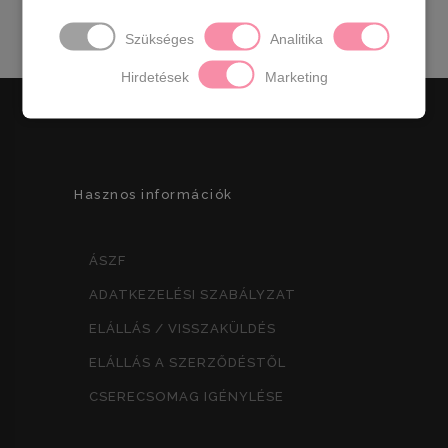
Szükséges
Analitika
Hirdetések
Marketing
Hasznos információk
ÁSZF
ADATKEZELÉSI SZABÁLYZAT
ELÁLLÁS / VISSZAKÜLDÉS
ELÁLLÁS A SZERZŐDÉSTŐL
CSERECSOMAG IGÉNYLÉSE