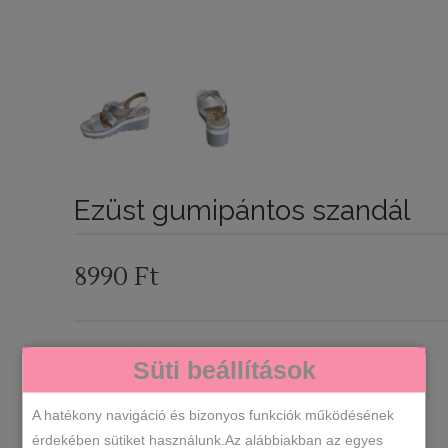
Ezüst gumipántos szandál
8990
Ft
Süti beállítások
VÁLASSZ EGY LEHETŐSÉGET
MÉRET
A hatékony navigáció és bizonyos funkciók működésének
érdekében sütiket használunk.Az alábbiakban az egyes