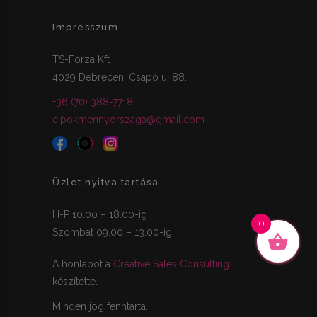
Impresszum
TS-Forza Kft
4029 Debrecen, Csapó u. 88.
+36 (70) 388-7718
cipokmennyorszaga@gmail.com
Üzlet nyitva tartása
H-P 10.00 – 18.00-ig
0
Szombat 09.00 – 13.00-ig
A honlapot a
Creative Sales Consulting
készítette.
Minden jog fenntarta.