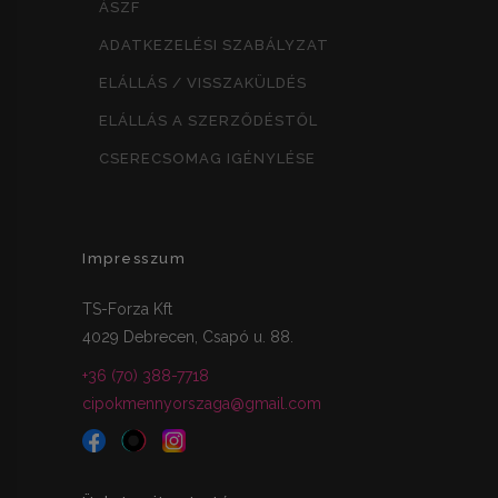
ÁSZF
ADATKEZELÉSI SZABÁLYZAT
ELÁLLÁS / VISSZAKÜLDÉS
ELÁLLÁS A SZERZŐDÉSTŐL
CSERECSOMAG IGÉNYLÉSE
Impresszum
TS-Forza Kft
4029 Debrecen, Csapó u. 88.
+36 (70) 388-7718
cipokmennyorszaga@gmail.com