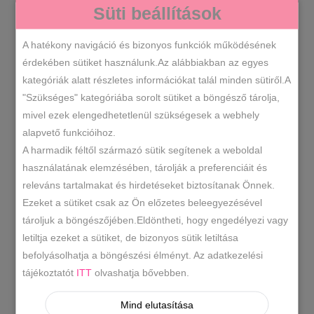
SZÍN
Süti beállítások
A hatékony navigáció és bizonyos funkciók működésének
Emelt
érdekében sütiket használunk.Az alábbiakban az egyes
KOSÁRBA TESZEM
talpú
kategóriák alatt részletes információkat talál minden sütiről.A
bokacsizma
"Szükséges" kategóriába sorolt sütiket a böngésző tárolja,
több
mivel ezek elengedhetetlenül szükségesek a webhely
K6579
SKU
színben
alapvető funkcióihoz.
-20% -30% -40%
2025 Ősz/Tél
,
,
mennyiség
A harmadik féltől származó sütik segítenek a weboldal
Műbőr bokacsizma
Műbőr csizma
,
,
KATEGÓRIÁK
használatának elemzésében, tárolják a preferenciáit és
Női csizmák
releváns tartalmakat és hirdetéseket biztosítanak Önnek.
Ezeket a sütiket csak az Ön előzetes beleegyezésével
cappuccino barna bokacsizma
,
tároljuk a böngészőjében.Eldöntheti, hogy engedélyezi vagy
fekete bokacsizma
pillangós
,
CÍMKÉK
letiltja ezeket a sütiket, de bizonyos sütik letiltása
bokacsizma
befolyásolhatja a böngészési élményt. Az adatkezelési
tájékoztatót
ITT
olvashatja bővebben.
LEÍRÁS
Mind elutasítása