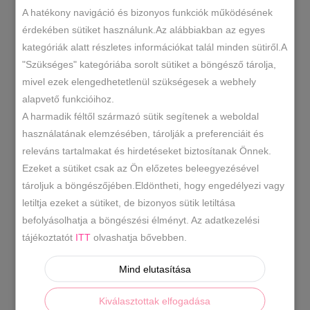
VÁLASSZ EGY LEHETŐSÉGET
A hatékony navigáció és bizonyos funkciók működésének
SZÍN
érdekében sütiket használunk.Az alábbiakban az egyes
kategóriák alatt részletes információkat talál minden sütiről.A
"Szükséges" kategóriába sorolt sütiket a böngésző tárolja,
Ekrü-
mivel ezek elengedhetetlenül szükségesek a webhely
KOSÁRBA TESZEM
arany
alapvető funkcióihoz.
kocka
A harmadik féltől származó sütik segítenek a weboldal
magassarkú
használatának elemzésében, tárolják a preferenciáit és
6179
SKU
cipő
releváns tartalmakat és hirdetéseket biztosítanak Önnek.
Magassarkú cipő
Műbőr
Női cipők
,
,
KATEGÓRIÁK
bokapánttal
Ezeket a sütiket csak az Ön előzetes beleegyezésével
mennyiség
tároljuk a böngészőjében.Eldöntheti, hogy engedélyezi vagy
arany magassarkú
bokapántos
,
CÍMKÉK
letiltja ezeket a sütiket, de bizonyos sütik letiltása
magassarkú
kocka sarkú
,
befolyásolhatja a böngészési élményt. Az adatkezelési
tájékoztatót
ITT
olvashatja bővebben.
LEÍRÁS
Mind elutasítása
TOVÁBBI INFORMÁCIÓK
Kiválasztottak elfogadása