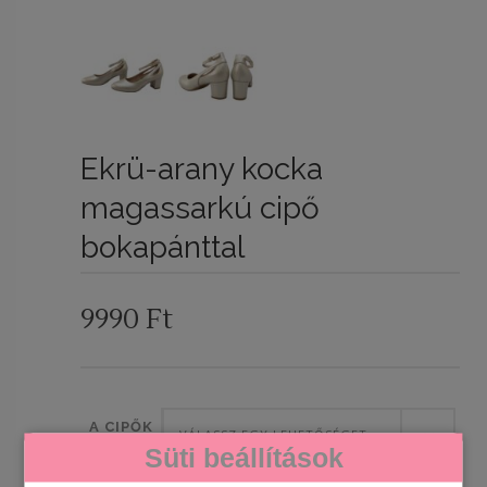
Ekrü-arany kocka
magassarkú cipő
bokapánttal
9990
Ft
A CIPŐK
VÁLASSZ EGY LEHETŐSÉGET
Süti beállítások
MÉRETE