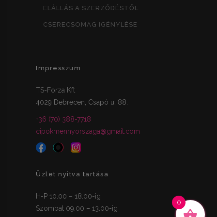
ELÁLLÁS A SZERZŐDÉSTŐL
CSERECSOMAG IGÉNYLÉSE
Impresszum
TS-Forza Kft
4029 Debrecen, Csapó u. 88.
+36 (70) 388-7718
cipokmennyorszaga@gmail.com
Üzlet nyitva tartása
H-P 10.00 – 18.00-ig
0
Szombat 09.00 – 13.00-ig