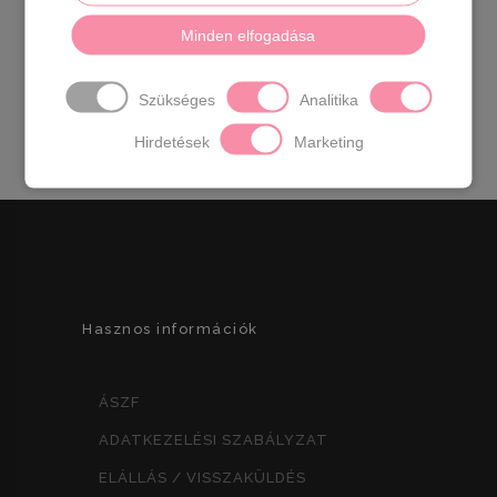
Elegáns magassarkú bokapánttal.
Anyaga:
bőr
Minden elfogadása
Származási hely:
EU
Szín:
ekrü-arany
Sarok
magasság:
6 cm
Méret:
36-
23 cm
37-
24 cm
Szükséges
Analitika
38-
24,5 cm
39-
25,5 cm
40-
26 cm
Hirdetések
Marketing
Hasznos információk
ÁSZF
ADATKEZELÉSI SZABÁLYZAT
ELÁLLÁS / VISSZAKÜLDÉS