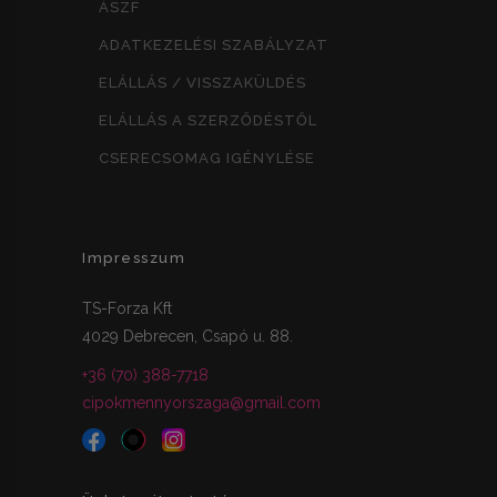
ÁSZF
ADATKEZELÉSI SZABÁLYZAT
ELÁLLÁS / VISSZAKÜLDÉS
ELÁLLÁS A SZERZŐDÉSTŐL
CSERECSOMAG IGÉNYLÉSE
Impresszum
TS-Forza Kft
4029 Debrecen, Csapó u. 88.
+36 (70) 388-7718
cipokmennyorszaga@gmail.com