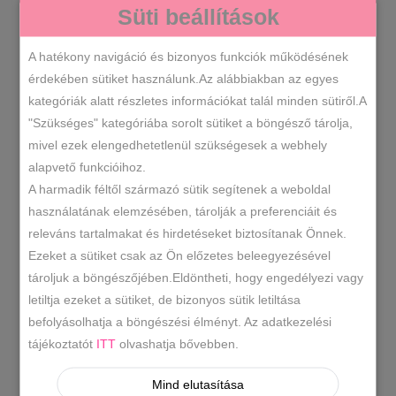
SZÍN
Süti beállítások
A hatékony navigáció és bizonyos funkciók működésének
Csokibarna
érdekében sütiket használunk.Az alábbiakban az egyes
KOSÁRBA TESZEM
emelt
kategóriák alatt részletes információkat talál minden sütiről.A
talpú
"Szükséges" kategóriába sorolt sütiket a böngésző tárolja,
bokacsizma
mivel ezek elengedhetetlenül szükségesek a webhely
T2511
SKU
mennyiség
alapvető funkcióihoz.
-20% -30% -40%
2025 Ősz/Tél
,
,
A harmadik féltől származó sütik segítenek a weboldal
KATEGÓRIÁK
Műbőr bokacsizma
Női csizmák
,
használatának elemzésében, tárolják a preferenciáit és
releváns tartalmakat és hirdetéseket biztosítanak Önnek.
bokacsizma
csokibarna
,
Ezeket a sütiket csak az Ön előzetes beleegyezésével
bokacsizma
emelt talpú
,
CÍMKÉK
tároljuk a böngészőjében.Eldöntheti, hogy engedélyezi vagy
bokacsizma csokibarna
letiltja ezeket a sütiket, de bizonyos sütik letiltása
befolyásolhatja a böngészési élményt. Az adatkezelési
tájékoztatót
ITT
olvashatja bővebben.
LEÍRÁS
Mind elutasítása
TOVÁBBI INFORMÁCIÓK