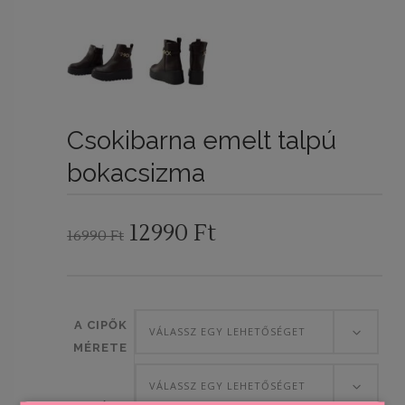
Csokibarna emelt talpú
bokacsizma
Original
Current
12990
Ft
16990
Ft
price
price
was:
is:
16990 Ft.
12990 Ft.
A CIPŐK
VÁLASSZ EGY LEHETŐSÉGET
MÉRETE
VÁLASSZ EGY LEHETŐSÉGET