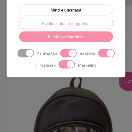
Mind elutasítása
Kiválasztottak elfogadása
Minden elfogadása
Pamut sneaker titokzokni
Szükséges
Analitika
590
Ft
Hirdetések
Marketing
-16