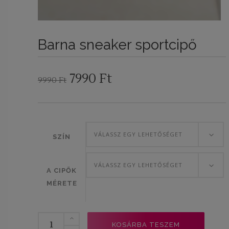
Barna sneaker sportcipő
Original
Current
7990
Ft
9990
Ft
price
price
was:
is:
9990 Ft.
7990 Ft.
VÁLASSZ EGY LEHETŐSÉGET
SZÍN
VÁLASSZ EGY LEHETŐSÉGET
A CIPŐK
MÉRETE
Barna
KOSÁRBA TESZEM