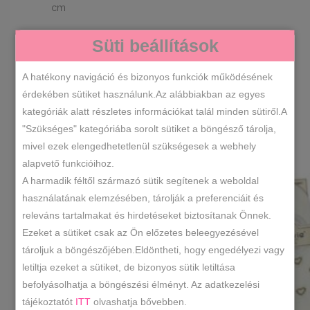
cm
Süti beállítások
Érdekelhetnek még…
A hatékony navigáció és bizonyos funkciók működésének
érdekében sütiket használunk.Az alábbiakban az egyes
kategóriák alatt részletes információkat talál minden sütiről.A
"Szükséges" kategóriába sorolt sütiket a böngésző tárolja,
mivel ezek elengedhetetlenül szükségesek a webhely
alapvető funkcióihoz.
A harmadik féltől származó sütik segítenek a weboldal
használatának elemzésében, tárolják a preferenciáit és
releváns tartalmakat és hirdetéseket biztosítanak Önnek.
Ezeket a sütiket csak az Ön előzetes beleegyezésével
tároljuk a böngészőjében.Eldöntheti, hogy engedélyezi vagy
letiltja ezeket a sütiket, de bizonyos sütik letiltása
befolyásolhatja a böngészési élményt. Az adatkezelési
tájékoztatót
ITT
olvashatja bővebben.