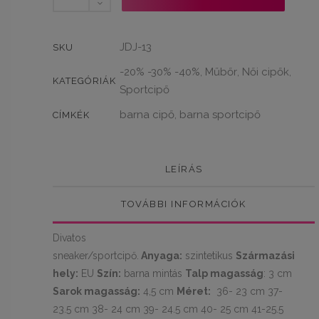
sneaker
sportcipő
mennyiség
JDJ-13
SKU
-20% -30% -40%
Műbőr
Női cipők
,
,
,
KATEGÓRIÁK
Sportcipő
barna cipő
barna sportcipő
,
CÍMKÉK
LEÍRÁS
TOVÁBBI INFORMÁCIÓK
Divatos
sneaker/sportcipő.
Anyaga:
szintetikus
Származási
hely:
EU
Szín:
barna mintás
Talp magasság
: 3 cm
Sarok magasság:
4,5 cm
Méret:
36- 23 cm 37-
23.5 cm 38- 24 cm 39- 24.5 cm 40- 25 cm 41-25.5