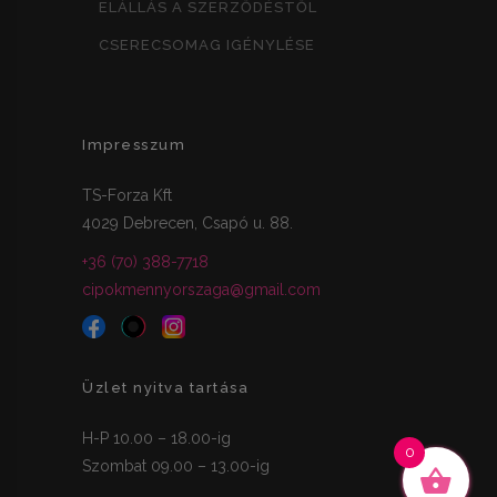
ELÁLLÁS A SZERZŐDÉSTŐL
CSERECSOMAG IGÉNYLÉSE
Impresszum
TS-Forza Kft
4029 Debrecen, Csapó u. 88.
+36 (70) 388-7718
cipokmennyorszaga@gmail.com
Üzlet nyitva tartása
H-P 10.00 – 18.00-ig
0
Szombat 09.00 – 13.00-ig