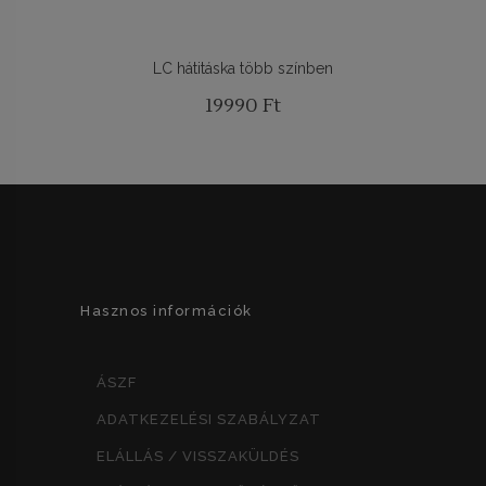
LC hátitáska több színben
19990
Ft
Hasznos információk
ÁSZF
ADATKEZELÉSI SZABÁLYZAT
ELÁLLÁS / VISSZAKÜLDÉS