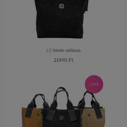
LC fekete válltáska
21490
Ft
-26%