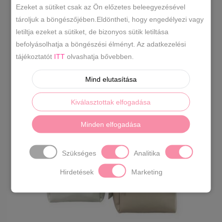
Ezeket a sütiket csak az Ön előzetes beleegyezésével
tároljuk a böngészőjében.Eldöntheti, hogy engedélyezi vagy
letiltja ezeket a sütiket, de bizonyos sütik letiltása
befolyásolhatja a böngészési élményt. Az adatkezelési
LC hátitáska több színben
tájékoztatót
ITT
olvashatja bővebben.
Original
Current
17990
Ft
22490
Ft
price
price
Mind elutasítása
was:
is:
Kiválasztottak elfogadása
22490 Ft.
17990 Ft.
Minden elfogadása
Szükséges
Analitika
Hirdetések
Marketing