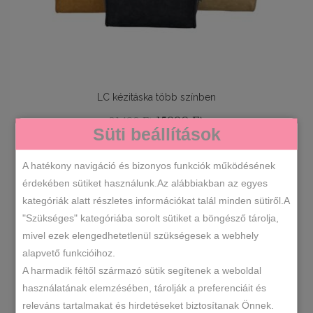
LC kézitáska több színben
Original
Current
15990
Ft
21490
Ft
Süti beállítások
price
price
was:
is:
A hatékony navigáció és bizonyos funkciók működésének
21490 Ft.
15990 Ft.
SOLD
-20%
érdekében sütiket használunk.Az alábbiakban az egyes
kategóriák alatt részletes információkat talál minden sütiről.A
"Szükséges" kategóriába sorolt sütiket a böngésző tárolja,
mivel ezek elengedhetetlenül szükségesek a webhely
alapvető funkcióihoz.
OPCIÓK VÁLASZTÁSA
A harmadik féltől származó sütik segítenek a weboldal
használatának elemzésében, tárolják a preferenciáit és
releváns tartalmakat és hirdetéseket biztosítanak Önnek.